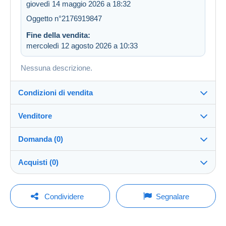
giovedì 14 maggio 2026 a 18:32
Oggetto n°2176919847
Fine della vendita:
mercoledì 12 agosto 2026 a 10:33
Nessuna descrizione.
Condizioni di vendita
Venditore
Dettagli delle condizioni di vendita
Domanda (0)
Invio
mephistopheles2109
100%
(21262x)
Spedizione dopo il pagamento entro 14 giorni
Acquisti (0)
PRO
Negozio
Garanzia:
Diritto di recesso
|
Spese di restituzione a carico
Per inviare una domanda devi aprire una
Ultimo aggiornamento: 15:54:50
Condividere
Segnalare
dell'acquirente.
sessione.
Cognome:
Per conoscere i termini per il reso e per il rimborso
GERARDUSMERCATOR Business Consulting &
Nessun acquisto per il momento. Fallo per primo!
dell'oggetto
consulta la Carta Delcampe
.
Aprire una sessione