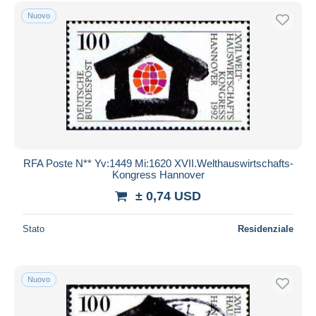
Spedizione gratuita
Nuovo
Metodi di pagamento
PayPal
Bonifico bancario
Visa
Mastercard
Bancontact
iDeal
RFA Poste N** Yv:1449 Mi:1620 XVII.Welthauswirtschafts-
Kongress Hannover
Maestro
± 0,74 USD
Deselezionare tutto
Residenza del venditore
Stato
Residenziale
Tutto il mondo
Nuovo