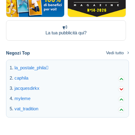
Spedizione gratuita
Metodi di pagamento
PayPal
La tua pubblicità qui?
Bonifico bancario
Visa
Mastercard
Negozi Top
Vedi tutto
Bancontact
iDeal
la_postale_phila
Maestro
caphila
Deselezionare tutto
jacquesdirkx
Residenza del venditore
myleme
Tutto il mondo
vat_tradition