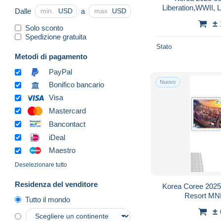
Liberation,WWII, 
Dalle
a
USD
USD
±
Solo sconto
Spedizione gratuita
Stato
Metodi di pagamento
PayPal
Nuovo
Bonifico bancario
Visa
Mastercard
Bancontact
iDeal
Maestro
Deselezionare tutto
Residenza del venditore
Korea Coree 202
Tutto il mondo
±