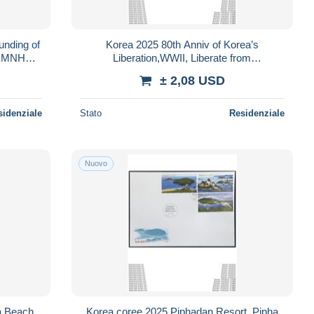
unding of
Korea 2025 80th Anniv of Korea’s
-1 MNH
Liberation,WWII, Liberate from
Japan.SHEETLET MNH
± 2,08 USD
sidenziale
Stato
Residenziale
Nuovo
a Beach
Korea coree 2025 Piphadan Resort, Pipha