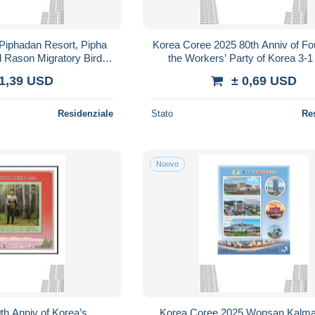
Piphadan Resort, Pipha
Korea Coree 2025 80th Anniv of Fo
 Rason Migratory Bird
the Workers’ Party of Korea 3
serve,Booklet MNH
IMPERF
 1,39 USD
± 0,69 USD
Residenziale
Stato
Re
Nuovo
th Anniv of Korea’s
Korea Coree 2025 Wonsan Kalm