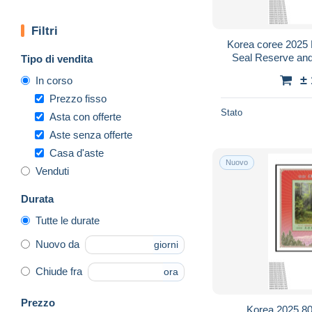
Filtri
Korea coree 2025 
Seal Reserve and
Tipo di vendita
(Wetland) Re
±
In corso
Prezzo fisso
Stato
Asta con offerte
Aste senza offerte
Casa d'aste
Nuovo
Venduti
Durata
Tutte le durate
Nuovo da
giorni
Chiude fra
ora
Prezzo
Korea 2025 80