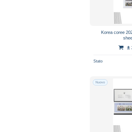
Korea coree 20
she
±
Stato
Nuovo