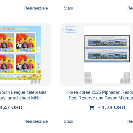
Residenziale
Stato
Re
Nuovo
Youth League celebrates
Korea coree 2025 Piphadan Resor
sary, small sheet MNH
Seal Reserve and Rason Migrato
(Wetland) Reserve,Booklet UNC
 3,47 USD
± 1,73 USD
MNH
Residenziale
Stato
Re