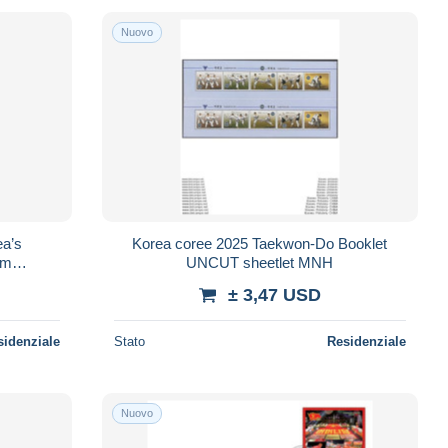
Nuovo
ea’s
Korea coree 2025 Taekwon-Do Booklet
om
UNCUT sheetlet MNH
± 3,47 USD
sidenziale
Stato
Residenziale
Nuovo