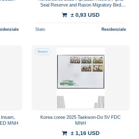
Seal Reserve and Rason Migratory Bird
(Wetland) Reserve,3V FDC MNH
± 0,93 USD
sidenziale
Stato
Residenziale
Nuovo
 Insam,
Korea coree 2025 Taekwon-Do 5V FDC
TED MNH
MNH
± 1,16 USD