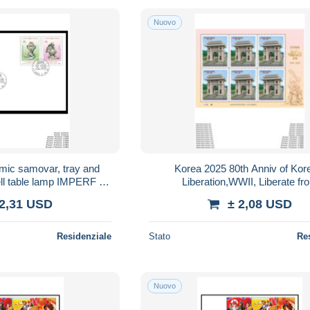
Nuovo
mic samovar, tray and
Korea 2025 80th Anniv of Kor
ell table lamp IMPERF 2V
Liberation,WWII, Liberate fr
FDC
Japan.SHEETLET MNH
 2,31 USD
± 2,08 USD
Residenziale
Stato
Re
Nuovo