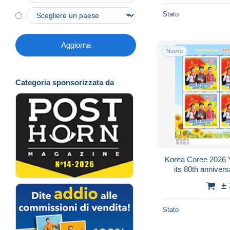
Stato
Aggiorna
Nuovo
Categoria sponsorizzata da
Korea Coree 2026 
its 80th anniver
±
Stato