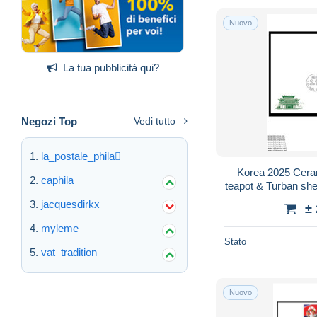
Nuovo
La tua pubblicità qui?
Negozi Top
Vedi tutto
la_postale_phila
Korea 2025 Cera
caphila
teapot & Turban sh
jacquesdirkx
±
myleme
Stato
vat_tradition
Nuovo