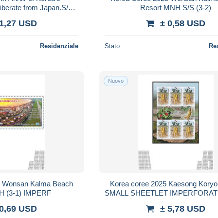
Liberate from Japan.S/S
Resort MNH S/S (3-2)
MNH
 1,27 USD
± 0,58 USD
Residenziale
Stato
Re
Nuovo
5 Wonsan Kalma Beach
Korea coree 2025 Kaesong Koryo
Resort MNH (3-1) IMPERF
SMALL SHEETLET IMPERFORA
 0,69 USD
± 5,78 USD