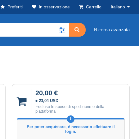
Preferiti
In osservazione
Carrello
Italiano
Ricerca avanzata
20,00 €
± 23,04 USD
Escluse le spese di spedizione e della
piattaforma
Per poter acquistare, è necessario effettuare il
login.