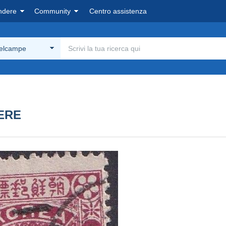
ndere
Community
Centro assistenza
Delcampe
TERE