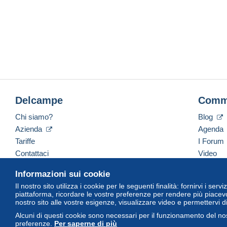
Delcampe
Comm
Chi siamo?
Blog
Azienda
Agenda
Tariffe
I Forum
Contattaci
Video
Informazioni sui cookie
Il nostro sito utilizza i cookie per le seguenti finalità: fornirvi i ser
Italiano
USD
America/Indiana/Vevay
Versi
piattaforma, ricordare le vostre preferenze per rendere più piacevo
nostro sito alle vostre esigenze, visualizzare video e permettervi d
Alcuni di questi cookie sono necessari per il funzionamento del nos
preferenze.
Per saperne di più
© Delcampe International Srl. Tutti i diritti riservati.
Termini di utiliz