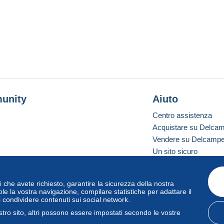
unity
Aiuto
Centro assistenza
Acquistare su Delca
Vendere su Delcamp
Un sito sicuro
vizi che avete richiesto, garantire la sicurezza della nostra
one standard
le la vostra navigazione, compilare statistiche per adattare il
i condividere contenuti sui social network.
tro sito, altri possono essere impostati secondo le vostre
zo
e
privacy
.
Gestione dei cookie