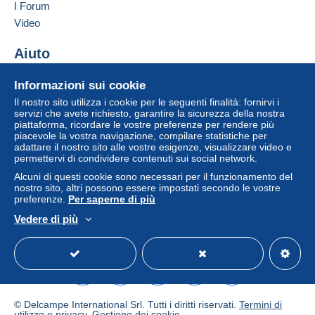
clausole relative al pagamento, queste sono da
I Forum
considerarsi nulle e non dovute. Le condizioni di
Video
pagamento del sito Delcampe, definite nelle
condizioni d'uso
, sono le uniche applicabili.
Aiuto
Gli acquisti devono essere pagati entro
14 giorni
Centro assistenza
Informazioni sui cookie
dal ricevimento della richiesta di pagamento del
Acquistare su Delcampe
venditore.
Il nostro sito utilizza i cookie per le seguenti finalità: fornirvi i
Vendere su Delcampe
servizi che avete richiesto, garantire la sicurezza della nostra
Garanzia:
piattaforma, ricordare le vostre preferenze per rendere più
Un sito sicuro
piacevole la vostra navigazione, compilare statistiche per
Diritto di recesso
|
Spese di restituzione a carico
adattare il nostro sito alle vostre esigenze, visualizzare video e
dell'acquirente.
permettervi di condividere contenuti sui social network.
Per conoscere i termini per il reso e per il rimborso
Alcuni di questi cookie sono necessari per il funzionamento del
dell'oggetto
consulta la Carta Delcampe
.
nostro sito, altri possono essere impostati secondo le vostre
preferenze.
Per saperne di più
Vedere di più
Tarif postal sans autres frais.
Italiano
USD
Versione standard
Americ
© Delcampe International Srl. Tutti i diritti riservati.
Termini di
utilizzo
e
privacy
.
Gestione dei cookie