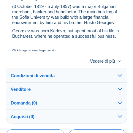
(3 October 1819 - 5 July 1897) was a major Bulgarian
merchant, banker and benefactor. The main building of
the Sofia University was build with a large financial
endowmment by him and his brother Hristo Georgiev.
Georgiev was born Karlovo, but spent most of his life in
Bucharest, where he operated a successful business.
Click image to view larger version
Mi.No. 4293 Bulgarien
Vedere di più
1997, 3. Juli. 100. Todestag von Ewlogi Georgiev. Odr.;
gez. K 13.
Condizioni di vendita
fxx) E. Georgiev (1819-1897)
Auflage: 250 000 Stuck
Venditore
Dettagli delle condizioni di vendita
Domanda (0)
Invio
lion_59
100%
(79664x)
Spedizione dopo il pagamento entro 7 giorni
Acquisti (0)
PRO
Negozio
Garanzia:
Diritto di recesso
|
Spese di restituzione a carico