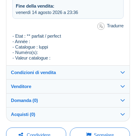
Fine della vendita:
venerdì 14 agosto 2026 a 23:36
Tradurre
- Etat : ** parfait / perfect
- Année :
- Catalogue : luppi
- Numéro(s):
- Valeur catalogue :
Condizioni di vendita
Venditore
Destinazione:
Vedi l'elenco dei paesi
Domanda (0)
geoffreydonnay
100%
(18180x)
Invio:
Acquisti (0)
Invio dopo il pagamento
Negozio
Spese:
A carico dell'acquirente
Per inviare una domanda devi aprire una
Ultimo aggiornamento: 05:26:15
Condividere
Segnalare