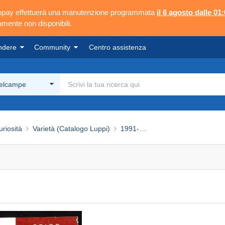
ngopay effettuerà una manutenzione programmata
il 6 agosto dalle 01:
mente non disponibili.
ndere
Community
Centro assistenza
Delcampe
uriosità
Varietà (Catalogo Luppi)
1991-…