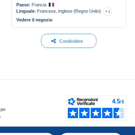
Paese:
Francia
Lingua/e:
Francese,
Inglese (Regno Unito)
1
Vedere il negozio
Condividere
mpe
e