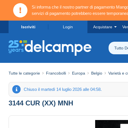
Si informa che il nostro partner di pagamento Ma
servizi di pagamento potrebbero essere temporanea
Iscriviti
Login
Acquistare
Ve
Tutto 
Tutte le categorie
Francobolli
Europa
Belgio
Varietà e c
Chiuso il martedì 14 luglio 2026 alle 04:58.
3144 CUR (XX) MNH