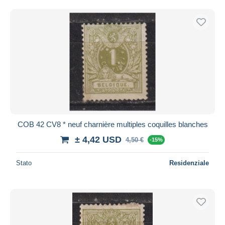
Spedizione gratuita
Metodi di pagamento
PayPal
Bonifico bancario
Visa
Mastercard
Bancontact
iDeal
COB 42 CV8 * neuf charnière multiples coquilles blanches
Maestro
± 4,42 USD
Deselezionare tutto
4,50 €
-15%
Residenza del venditore
Stato
Residenziale
Tutto il mondo