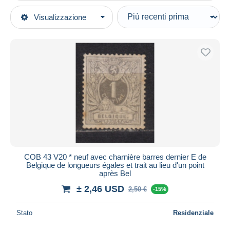
Tipo di vendita
Visualizzazione
Categorie principali
In corso
Francobolli
Prezzo fisso
Europa
Asta con offerte
Belgio
Aste senza offerte
Varietà e curiosità
Casa d'aste
Varietà (Catalogo Luppi)
Venduti
1849-1900
Durata
Tutte le durate
Nuovo da
giorni
COB 43 V20 * neuf avec charnière barres dernier E de
Belgique de longueurs égales et trait au lieu d'un point
Chiude fra
ora
après Bel
± 2,46 USD
2,50 €
-15%
Prezzo
Dalle
a
USD
USD
Stato
Residenziale
Solo sconto