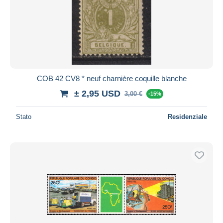
Aggiorna
COB 42 CV8 * neuf charnière coquille blanche
± 2,95 USD
3,00 €
-15%
Stato
Residenziale