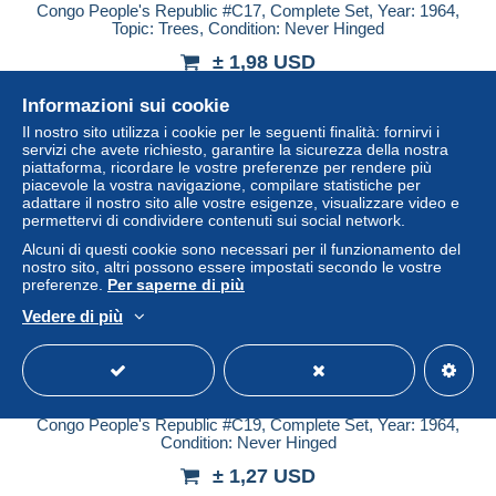
Congo People's Republic #C17, Complete Set, Year: 1964,
Topic: Trees, Condition: Never Hinged
± 1,98 USD
Informazioni sui cookie
Stato
Professionista
Il nostro sito utilizza i cookie per le seguenti finalità: fornirvi i
servizi che avete richiesto, garantire la sicurezza della nostra
piattaforma, ricordare le vostre preferenze per rendere più
piacevole la vostra navigazione, compilare statistiche per
adattare il nostro sito alle vostre esigenze, visualizzare video e
permettervi di condividere contenuti sui social network.
Alcuni di questi cookie sono necessari per il funzionamento del
nostro sito, altri possono essere impostati secondo le vostre
preferenze.
Per saperne di più
Vedere di più
Congo People's Republic #C19, Complete Set, Year: 1964,
Condition: Never Hinged
± 1,27 USD