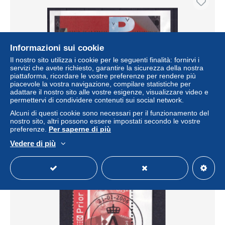
Informazioni sui cookie
Il nostro sito utilizza i cookie per le seguenti finalità: fornirvi i
servizi che avete richiesto, garantire la sicurezza della nostra
piattaforma, ricordare le vostre preferenze per rendere più
piacevole la vostra navigazione, compilare statistiche per
adattare il nostro sito alle vostre esigenze, visualizzare video e
permettervi di condividere contenuti sui social network.
[2973] Zegels 3494 - 3495 gestempeld
Alcuni di questi cookie sono necessari per il funzionamento del
± 0,87 USD
nostro sito, altri possono essere impostati secondo le vostre
preferenze.
Per saperne di più
Stato
Residenziale
Vedere di più