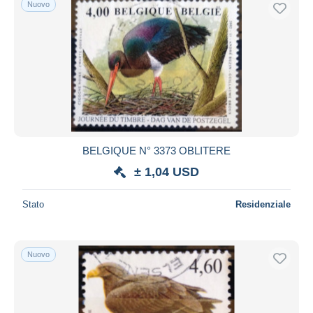
Nuovo
Spedizione gratuita
Metodi di pagamento
PayPal
Bonifico bancario
Visa
Mastercard
Bancontact
BELGIQUE N° 3373 OBLITERE
iDeal
± 1,04 USD
Maestro
Deselezionare tutto
Stato
Residenziale
Residenza del venditore
Tutto il mondo
Nuovo