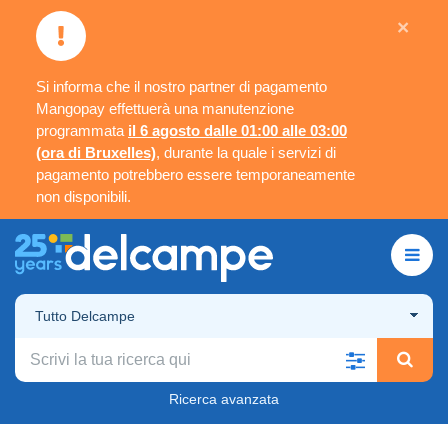
×
Si informa che il nostro partner di pagamento
Mangopay effettuerà una manutenzione
programmata
il 6 agosto dalle 01:00 alle 03:00
(ora di Bruxelles)
, durante la quale i servizi di
pagamento potrebbero essere temporaneamente
non disponibili.
Tutto Delcampe
Ricerca avanzata