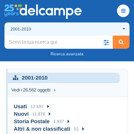
2001-2010
Ricerca avanzata
2001-2010
Vedi i 26.562 oggetti
Usati
12.697
Nuovi
11.876
Storia Postale
1.937
Altri & non classificati
52