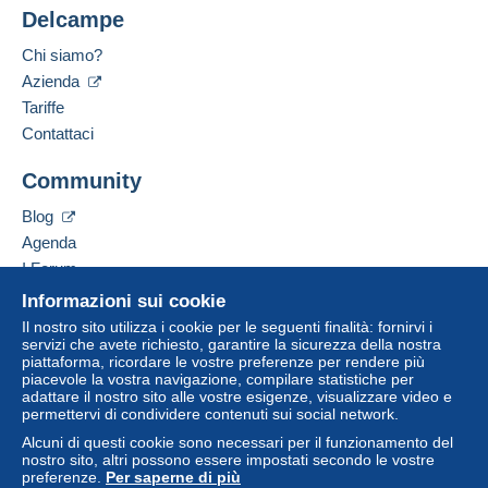
Delcampe
Chi siamo?
Azienda
Tariffe
Contattaci
Community
Blog
Agenda
I Forum
Video
Informazioni sui cookie
Il nostro sito utilizza i cookie per le seguenti finalità: fornirvi i
Aiuto
servizi che avete richiesto, garantire la sicurezza della nostra
piattaforma, ricordare le vostre preferenze per rendere più
Centro assistenza
piacevole la vostra navigazione, compilare statistiche per
adattare il nostro sito alle vostre esigenze, visualizzare video e
Acquistare su Delcampe
permettervi di condividere contenuti sui social network.
Vendere su Delcampe
Alcuni di questi cookie sono necessari per il funzionamento del
Un sito sicuro
nostro sito, altri possono essere impostati secondo le vostre
preferenze.
Per saperne di più