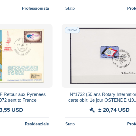
Professionista
Stato
Prof
Nuovo
F Retour aux Pyrenees
N°1732 (50 ans Rotary Internation
972 sent to France
carte oblit. 1e jour OSTENDE /19
signée Jean Van Noten
 3,55 USD
± 20,74 USD
Residenziale
Stato
Prof