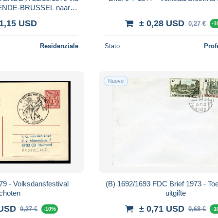
ENDE-BRUSSEL naar
1 22/10/1979
 1,15 USD
± 0,28 USD
0,27 €
-
Residenziale
Stato
Prof
Nuovo
79 - Volksdansfestival
(B) 1692/1693 FDC Brief 1973 - Toe
choten
uitgifte
 USD
± 0,71 USD
0,27 €
0,68 €
-10%
-