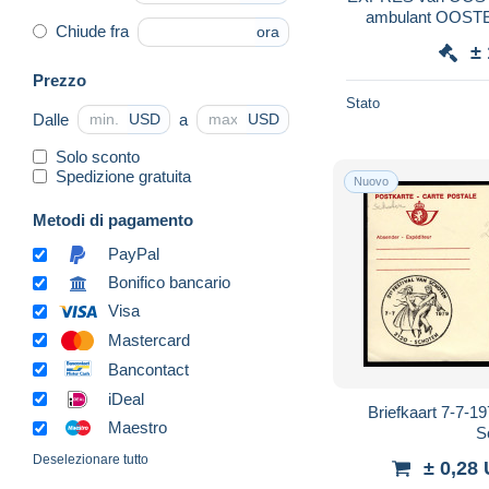
ambulant OOST
Chiude fra
ora
AALST 
±
Prezzo
Stato
Dalle
a
USD
USD
Solo sconto
Spedizione gratuita
Nuovo
Metodi di pagamento
PayPal
Bonifico bancario
Visa
Mastercard
Bancontact
iDeal
Briefkaart 7-7-19
Maestro
S
Deselezionare tutto
± 0,28