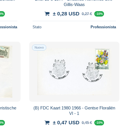
Gillis-Waas
± 0,28 USD
0,27 €
10%
-10%
essionista
Stato
Professionista
Nuovo
ristische
(B) FDC Kaart 1980 1966 - Gentse Floraliën
VI - 1
± 0,47 USD
0,45 €
10%
-10%