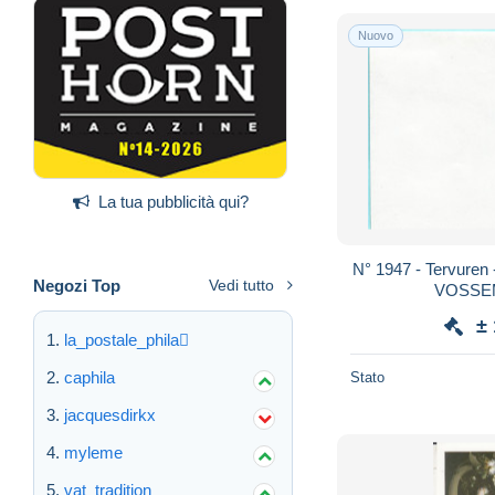
Nuovo
La tua pubblicità qui?
N° 1947 - Tervuren -
Negozi Top
Vedi tutto
VOSSEM
±
la_postale_phila
caphila
Stato
jacquesdirkx
myleme
vat_tradition