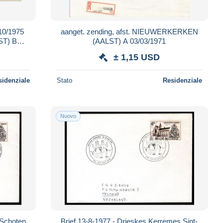
10/1975
aanget. zending, afst. NIEUWERKERKEN
T) B
(AALST) A 03/03/1971
IG
± 1,15 USD
sidenziale
Stato
Residenziale
Nuovo
 Schoten
Brief 13-8-1977 - Drieskes Kerremes Sint-