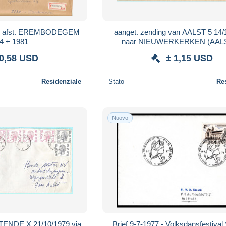
ng, afst. EREMBODEGEM
aanget. zending van AALST 5 14/
4 + 1981
naar NIEUWERKERKEN (AALS
15/10/1975 + vignet AFWEZ
 0,58 USD
± 1,15 USD
Residenziale
Stato
Re
Nuovo
NDE X 21/10/1979 via
Brief 9-7-1977 - Volksdansfestival