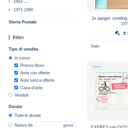
1951-....
1971-1980
2x aanget. zendi
Storia Postale
197
±
Filtri
Stato
Tipo di vendita
In corso
Prezzo fisso
Nuovo
Asta con offerte
Aste senza offerte
Casa d'aste
Venduti
Durata
Tutte le durate
Nuovo da
giorni
EXPRES van OOSTE