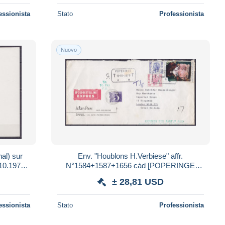
essionista
Stato
Professionista
Nuovo
al) sur
Env. "Houblons H.Verbiese" affr.
.10.1974
N°1584+1587+1656 càd [POPERINGE
/12.III.1973/**] pour LONDON - taxée 5p à
± 28,81 USD
l'arrivée - m
essionista
Stato
Professionista