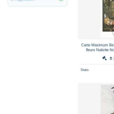
Carte Maximum Bel
fleurs Nativite N
B
±
Stato