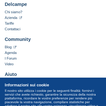
Delcampe
Chi siamo?
Azienda
Tariffe
Contattaci
Community
Blog
Agenda
I Forum
Video
Aiuto
Centro assistenza
Informazioni sui cookie
Acquistare su Delcampe
Il nostro sito utilizza i cookie per le seguenti finalità: fornirvi i
Vendere su Delcampe
servizi che avete richiesto, garantire la sicurezza della nostra
piattaforma, ricordare le vostre preferenze per rendere più
Un sito sicuro
piacevole la vostra navigazione, compilare statistiche per
adattare il nostro sito alle vostre esigenze, visualizzare video e