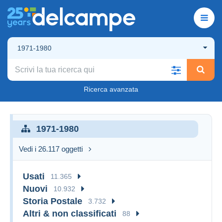
1971-1980
Ricerca avanzata
1971-1980
Vedi i 26.117 oggetti
Usati
11.365
Nuovi
10.932
Storia Postale
3.732
Altri & non classificati
88