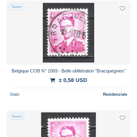
Spedizione gratuita
Nuovo
Metodi di pagamento
PayPal
Bonifico bancario
Visa
Mastercard
Bancontact
iDeal
Belgique COB N° 1069 - Belle oblitération "Bracquegnies"
Maestro
± 0,58 USD
Deselezionare tutto
Stato
Residenziale
Residenza del venditore
Tutto il mondo
Nuovo