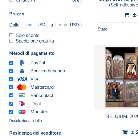
ora
(Self-adhesive
Prezzo
±
Dalle
a
USD
USD
Stato
Solo sconto
Spedizione gratuita
Metodi di pagamento
PayPal
Bonifico bancario
Visa
Mastercard
Bancontact
iDeal
Maestro
BELGIUM. 2020.
Deselezionare tutto
± 
Residenza del venditore