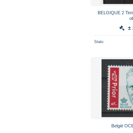
BELGIQUE 2 Timbres 2023 sur fragment
ob
±
Stato
België OC