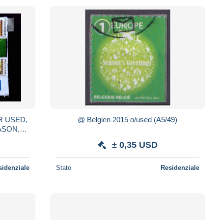
R USED,
@ Belgien 2015 o/used (A5/49)
ASON,
IEME, 9
± 0,35 USD
sidenziale
Stato
Residenziale