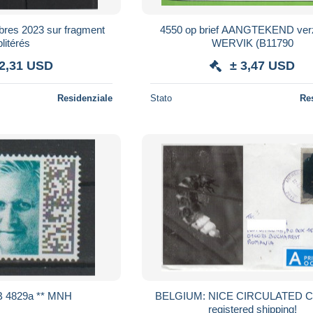
4550 op brief AANGTEKEND ver
litérés
WERVIK (B11790
 2,31 USD
± 3,47 USD
Residenziale
Stato
Re
B 4829a ** MNH
BELGIUM: NICE CIRCULATED 
registered shipping!