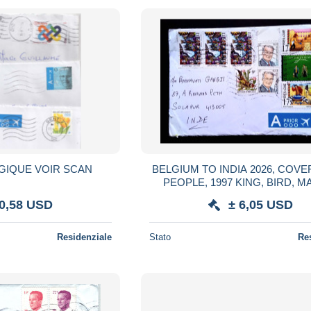
LETTRES BELGIQUE VOIR SCAN
BELGIUM TO INDIA 2026, COVE
PEOPLE, 1997 KING, BIRD, M
BLACKSMITH, ARTIST, LEHUJT
 0,58 USD
± 6,05 USD
DIFF STAMPS,
Residenziale
Stato
Re