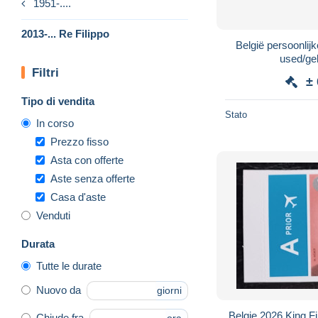
1951-....
2013-... Re Filippo
België persoonlij
used/geb
Filtri
±
Tipo di vendita
Stato
In corso
Prezzo fisso
Asta con offerte
Aste senza offerte
Casa d'aste
Venduti
Durata
Tutte le durate
Nuovo da
giorni
Belgie 2026 King Fi
Chiude fra