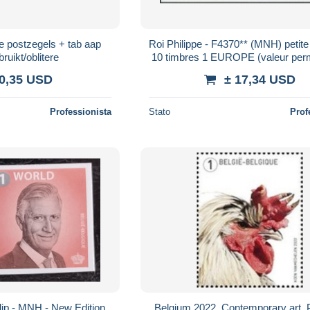
ke postzegels + tab aap
Roi Philippe - F4370** (MNH) petite 
ruikt/oblitere
10 timbres 1 EUROPE (valeur per
n° de planche 1
 0,35 USD
± 17,34 USD
Professionista
Stato
Prof
lip - MNH - New Edition.
Belgium 2022. Contemporary art. P