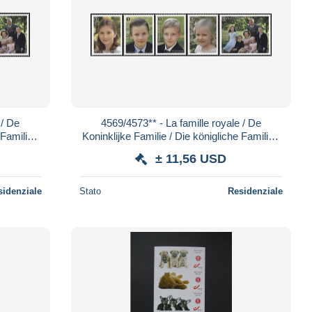
 / De
4569/4573** - La famille royale / De
Familie /
Koninklijke Familie / Die königliche Familie /
The Royal family
± 11,56 USD
sidenziale
Stato
Residenziale