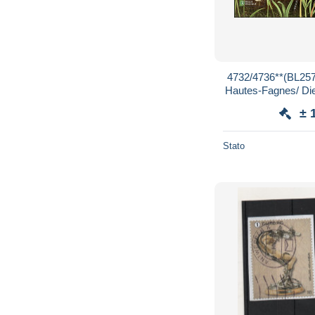
4732/4736**(BL257)
Hautes-Fagnes/ Dier
Hoge Venen - Me
± 
Stato