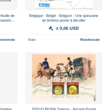
feuille de
Belgique - België - Belgium - Une quinzaine
manente)
de timbres-poste à décoller
± 0,06 USD
essionista
Stato
Residenziale
ainting.
2020 EUROPA Stamps - Ancient Postal