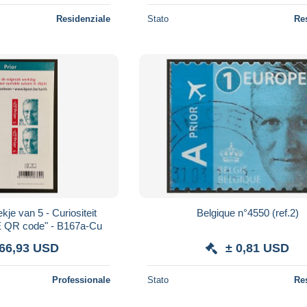
Residenziale
Stato
Re
kje van 5 - Curiositeit
Belgique n°4550 (ref.2)
R code" - B167a-Cu
866,93 USD
± 0,81 USD
Professionale
Stato
Re