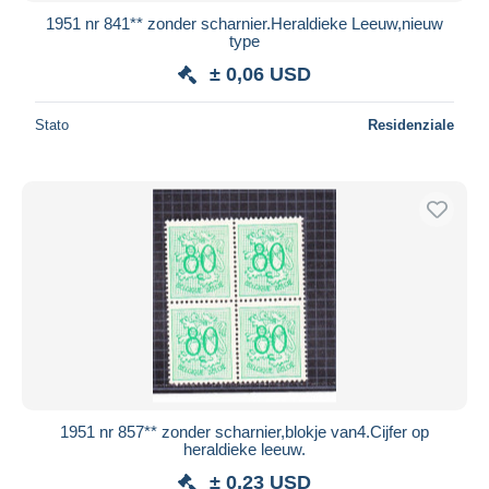
1951 nr 841** zonder scharnier.Heraldieke Leeuw,nieuw
type
± 0,06 USD
Stato
Residenziale
1951 nr 857** zonder scharnier,blokje van4.Cijfer op
heraldieke leeuw.
± 0,23 USD