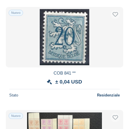
Solo sconto
Spedizione gratuita
Nuovo
Metodi di pagamento
PayPal
Bonifico bancario
Visa
Mastercard
Bancontact
iDeal
COB 841 **
Maestro
± 0,04 USD
Deselezionare tutto
Stato
Residenziale
Residenza del venditore
Tutto il mondo
Nuovo