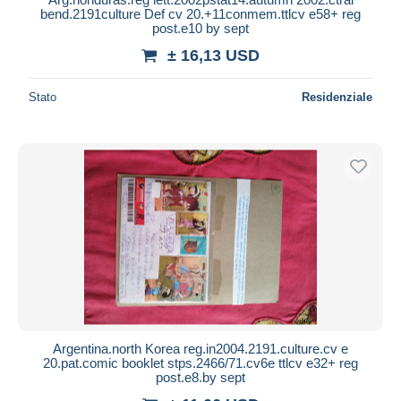
bend.2191culture Def cv 20.+11conmem.ttlcv e58+ reg
post.e10 by sept
± 16,13 USD
Stato
Residenziale
Argentina.north Korea reg.in2004.2191.culture.cv e
20.pat.comic booklet stps.2466/71.cv6e ttlcv e32+ reg
post.e8.by sept