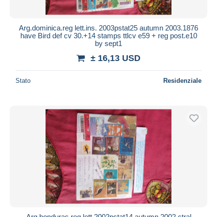
Arg.dominica.reg lett.ins. 2003pstat25 autumn 2003.1876
have Bird def cv 30.+14 stamps ttlcv e59 + reg post.e10
by sept1
± 16,13 USD
Stato
Residenziale
Arg.honduras.reg lett.2002pstat14.autumn 2002.ctral