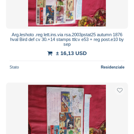
Arg.leshoto .reg lett.ins.via rsa.2003pstat25 autumn 1876
hval Bird def cv 30.+14 stamps ttlcv e53 + reg post.e10 by
sep
± 16,13 USD
Stato
Residenziale