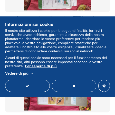
Argentina.malvinas.flkld.reg letter 2008.treated as
inland.xmas 37 pstat.2558a*3 glacier cv e12+ reg
Informazioni sui cookie
post.e10.by sept1
Il nostro sito utilizza i cookie per le seguenti finalità: fornirvi i
± 13,83 USD
servizi che avete richiesto, garantire la sicurezza della nostra
piattaforma, ricordare le vostre preferenze per rendere più
piacevole la vostra navigazione, compilare statistiche per
Stato
Residenziale
adattare il nostro sito alle vostre esigenze, visualizzare video e
permettervi di condividere contenuti sui social network.
Alcuni di questi cookie sono necessari per il funzionamento del
nostro sito, altri possono essere impostati secondo le vostre
preferenze.
Per saperne di più
Vedere di più