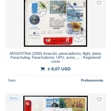
Spedizione gratuita
Metodi di pagamento
PayPal
Bonifico bancario
Visa
Mastercard
Bancontact
ARGENTINA (2000) Aviación, paracaidismo, flight, plane,
iDeal
Parachuting, Parachutisme, UPU, avion, ... - Registered
cover
Maestro
± 8,07 USD
Deselezionare tutto
Residenza del venditore
Stato
Professionista
Tutto il mondo
Nuovo