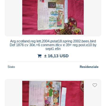
Arg.scotland.reg lett.2004.pstat18.spring 2002.bees.bird
Def 1876 cv 30e.+6 conmem.ttlcv e 39+ reg post.e10 by
sept1 e6n
± 16,13 USD
Stato
Residenziale