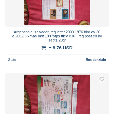
Argentina.el salvador..reg letter.2003.1876.bird.cv 30
e.2002/5.xmas bklt 1997stps ttlcv e36+ reg post.e8.by
sept1 20gr
± 8,76 USD
Stato
Residenziale