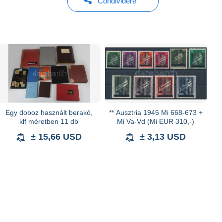
Condividere
Egy doboz használt berakó,
** Ausztria 1945 Mi 668-673 +
klf méretben 11 db
Mi Va-Vd (Mi EUR 310,-)
± 15,66 USD
± 3,13 USD