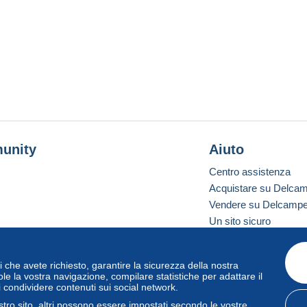
unity
Aiuto
Centro assistenza
Acquistare su Delca
Vendere su Delcamp
Un sito sicuro
vizi che avete richiesto, garantire la sicurezza della nostra
one standard
le la vostra navigazione, compilare statistiche per adattare il
i condividere contenuti sui social network.
tro sito, altri possono essere impostati secondo le vostre