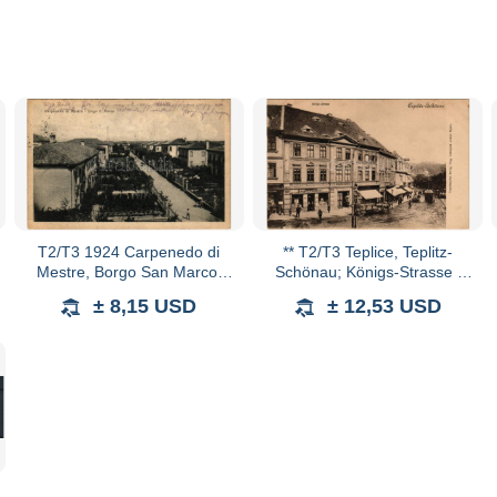
T2/T3 1924 Carpenedo di
** T2/T3 Teplice, Teplitz-
Mestre, Borgo San Marco.
Schönau; Königs-Strasse /
Edit. Augusto Benetta /
street view, tram, shops of
± 8,15 USD
± 12,53 USD
square (EK)
Adolf F. Laufer, Propper (fl)