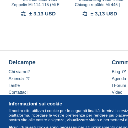
Zeppelin Mi 114-115 (Mi EUR
Chicago repülés Mi 445 (Mi
650,-)
EUR 250.-)
± 3,13 USD
± 3,13 USD
Delcampe
Comm
Chi siamo?
Blog
Azienda
Agenda
Tariffe
I Forum
Contattaci
Video
Informazioni sui cookie
Il nostro sito utilizza i cookie per le seguenti finalità: fornirvi i ser
Italiano
USD
America/Indiana/Vevay
Versi
piattaforma, ricordare le vostre preferenze per rendere più piacevo
nostro sito alle vostre esigenze, visualizzare video e permettervi d
Alcuni di questi cookie sono necessari per il funzionamento del nos