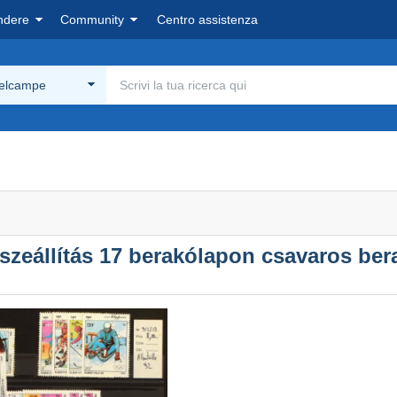
ndere
Community
Centro assistenza
Delcampe
zeállítás 17 berakólapon csavaros be