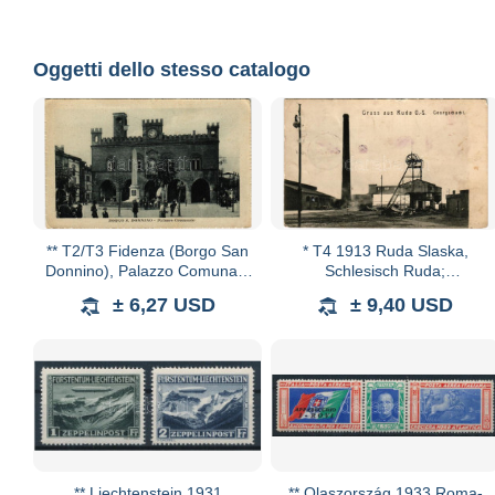
Oggetti dello stesso catalogo
** T2/T3 Fidenza (Borgo San
* T4 1913 Ruda Slaska,
Donnino), Palazzo Comunale
Schlesisch Ruda;
/ town hall, Garibaldi obelisk,
Georgschacht. Kunstverlag
± 6,27 USD
± 9,40 USD
street view, pedestrian. Carlo
Johann Kulik / mine (EM)
Ge
** Liechtenstein 1931
** Olaszország 1933 Roma-