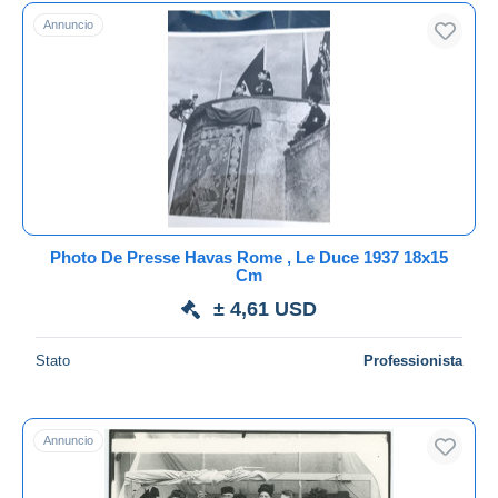
Spedizione gratuita
Annuncio
Metodi di pagamento
PayPal
Bonifico bancario
Visa
Mastercard
Bancontact
iDeal
Photo De Presse Havas Rome , Le Duce 1937 18x15
Cm
Maestro
± 4,61 USD
Deselezionare tutto
Residenza del venditore
Stato
Professionista
Tutto il mondo
Annuncio