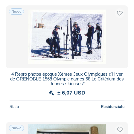
Spedizione gratuita
Nuovo
Metodi di pagamento
PayPal
Bonifico bancario
Visa
Mastercard
Bancontact
iDeal
4 Repro photos époque Xèmes Jeux Olympiques d'Hiver
Maestro
de GRENOBLE 1968 Olympic games 68 Le Critérium des
Deselezionare tutto
Jeunes skieuses*
± 6,07 USD
Residenza del venditore
Tutto il mondo
Stato
Residenziale
Nuovo