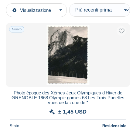
Tipo di vendita
Visualizzazione
Categorie principali
In corso
Fotografia
Prezzo fisso
Foto
Nuovo
Asta con offerte
Riproduzioni
Aste senza offerte
Casa d'aste
Sport
Venduti
Durata
Tutte le durate
Nuovo da
giorni
Photo époque des Xèmes Jeux Olympiques d'Hiver de
GRENOBLE 1968 Olympic games 68 Les Trois Pucelles
Chiude fra
ora
vues de la zone de *
± 1,45 USD
Prezzo
Dalle
a
USD
USD
Stato
Residenziale
Solo sconto