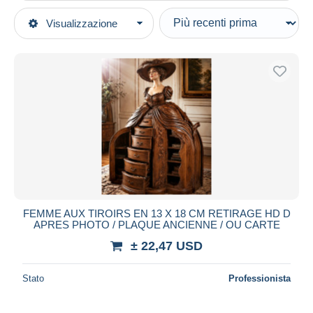
Tipo di vendita
Visualizzazione
Categorie principali
In corso
Fotografia
Prezzo fisso
Foto
Asta con offerte
Riproduzioni
Aste senza offerte
Casa d'aste
Pin-ups
Venduti
Durata
Tutte le durate
Nuovo da
giorni
FEMME AUX TIROIRS EN 13 X 18 CM RETIRAGE HD D
APRES PHOTO / PLAQUE ANCIENNE / OU CARTE
Chiude fra
ora
± 22,47 USD
Prezzo
Stato
Professionista
Dalle
a
USD
USD
Solo sconto