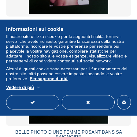
BELLE PHOTO D'UNE FEMME SEXY
Informazioni sui cookie
± 1,15 USD
Il nostro sito utilizza i cookie per le seguenti finalità: fornirvi i
servizi che avete richiesto, garantire la sicurezza della nostra
Stato
Residenziale
piattaforma, ricordare le vostre preferenze per rendere più
piacevole la vostra navigazione, compilare statistiche per
adattare il nostro sito alle vostre esigenze, visualizzare video e
permettervi di condividere contenuti sui social network.
Alcuni di questi cookie sono necessari per il funzionamento del
nostro sito, altri possono essere impostati secondo le vostre
preferenze.
Per saperne di più
Vedere di più
BELLE PHOTO D'UNE FEMME POSANT DANS SA
BAIGNOIRE