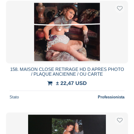
Spedizione gratuita
Metodi di pagamento
PayPal
Bonifico bancario
Visa
Mastercard
Bancontact
iDeal
158. MAISON CLOSE RETIRAGE HD D APRES PHOTO
/ PLAQUE ANCIENNE / OU CARTE
Maestro
± 22,47 USD
Deselezionare tutto
Residenza del venditore
Stato
Professionista
Tutto il mondo