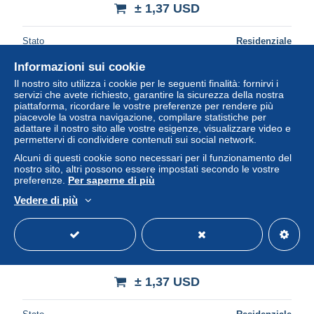
± 1,37 USD
Stato
Residenziale
Informazioni sui cookie
Il nostro sito utilizza i cookie per le seguenti finalità: fornirvi i
servizi che avete richiesto, garantire la sicurezza della nostra
piattaforma, ricordare le vostre preferenze per rendere più
piacevole la vostra navigazione, compilare statistiche per
adattare il nostro sito alle vostre esigenze, visualizzare video e
permettervi di condividere contenuti sui social network.
Alcuni di questi cookie sono necessari per il funzionamento del
nostro sito, altri possono essere impostati secondo le vostre
preferenze.
Per saperne di più
Vedere di più
Photographie > Photos > Reproductions > Nus artistiques
(1960-…)/////393 //// TTBE FORMAT 10 X 15 // VOIR
CONDITION
± 1,37 USD