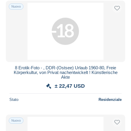
Spedizione gratuita
Nuovo
Metodi di pagamento
PayPal
Bonifico bancario
Visa
Mastercard
Bancontact
iDeal
8 Erotik-Foto - , DDR-(Ostsee) Urlaub 1960-80, Freie
Körperkultur, von Privat nachentwickelt ! Künstlerische
Maestro
Akte
Deselezionare tutto
± 22,47 USD
Residenza del venditore
Stato
Residenziale
Tutto il mondo
Nuovo