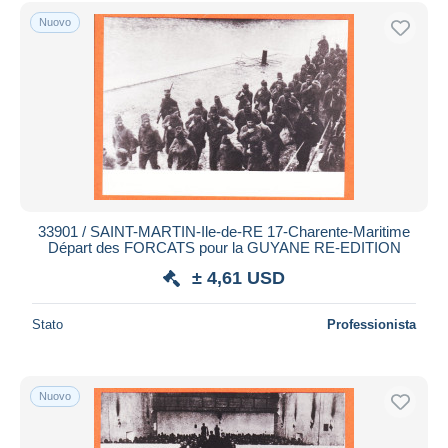
Spedizione gratuita
Nuovo
Metodi di pagamento
PayPal
Bonifico bancario
Visa
Mastercard
Bancontact
iDeal
33901 / SAINT-MARTIN-Ile-de-RE 17-Charente-Maritime
Départ des FORCATS pour la GUYANE RE-EDITION
Maestro
± 4,61 USD
Deselezionare tutto
Residenza del venditore
Stato
Professionista
Tutto il mondo
Nuovo