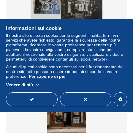
Informazioni sui cookie
GILLY - F.C. GILLY/Charbonnage des Houillères/Guerre
Il nostro sito utilizza i cookie per le seguenti finalità: fornirvi i
14-18 - Restaurants Economiques GILLY
servizi che avete richiesto, garantire la sicurezza della nostra
± 5,78 USD
piattaforma, ricordare le vostre preferenze per rendere più
piacevole la vostra navigazione, compilare statistiche per
adattare il nostro sito alle vostre esigenze, visualizzare video e
Stato
Residenziale
permettervi di condividere contenuti sui social network.
Alcuni di questi cookie sono necessari per il funzionamento del
nostro sito, altri possono essere impostati secondo le vostre
preferenze.
Per saperne di più
Vedere di più