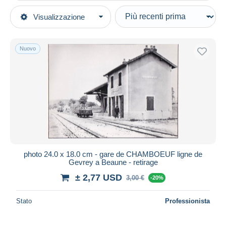
Tipo di vendita
Visualizzazione
Categorie principali
In corso
Fotografia
Prezzo fisso
Foto
Nuovo
Asta con offerte
Riproduzioni
Aste senza offerte
Casa d'aste
Luoghi
Venduti
Durata
Tutte le durate
Nuovo da
giorni
photo 24.0 x 18.0 cm - gare de CHAMBOEUF ligne de
Gevrey a Beaune - retirage
Chiude fra
ora
± 2,77 USD
3,00 €
-20%
Prezzo
Stato
Professionista
Dalle
a
USD
USD
Solo sconto