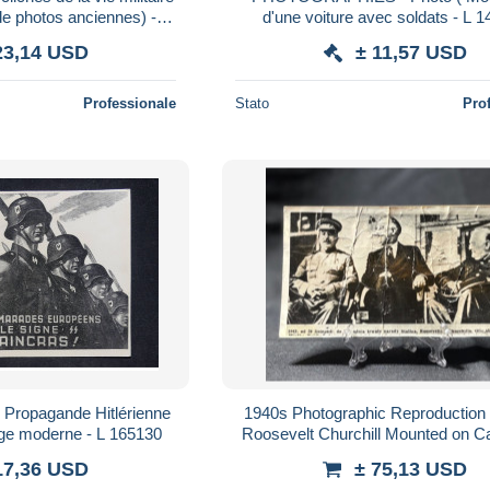
de photos anciennes) - M
d'une voiture avec soldats - L 
5994
23,14 USD
± 11,57 USD
Professionale
Stato
Pro
1940s Photographic Reproduction o
age moderne - L 165130
Roosevelt Churchill Mounted on C
WW2 Teheran Conference
17,36 USD
± 75,13 USD