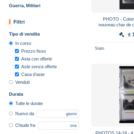
Guerra, Militari
PHOTO - Colone
Filtri
nouveau char de 
devant le Préside
Tipo di vendita
± 
In corso
Stato
Prezzo fisso
Asta con offerte
Aste senza offerte
Casa d'aste
Venduti
Durata
Tutte le durate
Nuovo da
giorni
Chiude fra
ora
PHOTOS 14-18 - 4 cl