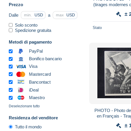
Prezzo
(tirages modernes 
± 
Dalle
a
USD
USD
Solo sconto
Stato
Spedizione gratuita
Metodi di pagamento
PayPal
Bonifico bancario
Visa
Mastercard
Bancontact
iDeal
Maestro
Deselezionare tutto
PHOTO - Photo de Propagande Hitlérienne
en Français - Tir
Residenza del venditore
± 
Tutto il mondo