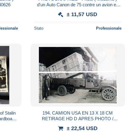
140626
d'un Auto Canon de 75 contre un avion en
action - L 140625
± 11,57 USD
fessionale
Stato
Professionale
f Stalin
194. CAMION USA EN 13 X 18 CM
ardboard
RETIRAGE HD D APRES PHOTO /
PLAQUE ANCIENNE / OU CARTE
± 22,54 USD