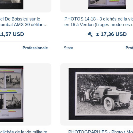
l De Boissieu sur le
PHOTOS 14-18 - 3 clichés de la vie 
combat AMX 30 défilant
en 16 à Verdun (tirages modernes 
nt de la République- L
anciennes) - M 5991
11,57 USD
± 17,36 USD
21843
Professionale
Stato
Pro
ichés de la vie militaire
PHOTOGRAPHIES - Photo ( Mod