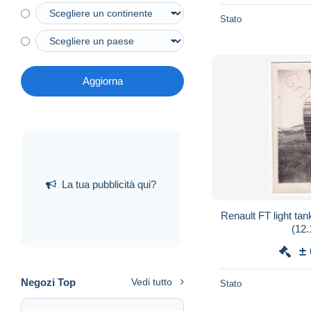
Stato
Aggiorna
La tua pubblicità qui?
Renault FT light tank
(12.
±
Negozi Top
Vedi tutto
Stato