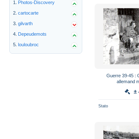
Photos-Discovery
cartocarte
gilvarth
Depeudemots
louloubroc
Guerre 39-45 : 
allemand m
±
Stato