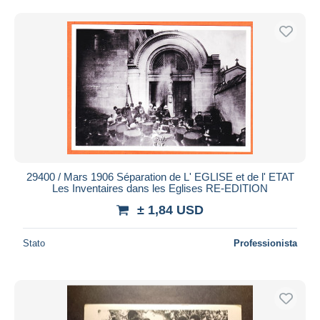
Spedizione gratuita
Metodi di pagamento
PayPal
Bonifico bancario
Visa
Mastercard
Bancontact
iDeal
29400 / Mars 1906 Séparation de L' EGLISE et de l' ETAT
Maestro
Les Inventaires dans les Eglises RE-EDITION
Deselezionare tutto
± 1,84 USD
Residenza del venditore
Stato
Professionista
Tutto il mondo