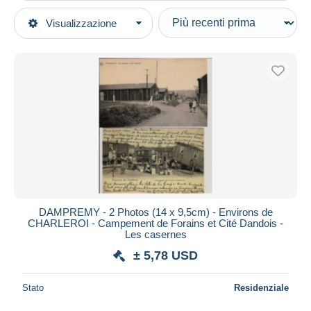
Tipo di vendita
Visualizzazione
Categorie principali
In corso
Fotografia
Prezzo fisso
Foto
Asta con offerte
Riproduzioni
Aste senza offerte
Casa d'aste
Etnica & Cultura
Venduti
Durata
Tutte le durate
Nuovo da
giorni
DAMPREMY - 2 Photos (14 x 9,5cm) - Environs de
CHARLEROI - Campement de Forains et Cité Dandois -
Chiude fra
ora
Les casernes
± 5,78 USD
Prezzo
Dalle
a
USD
USD
Stato
Residenziale
Solo sconto