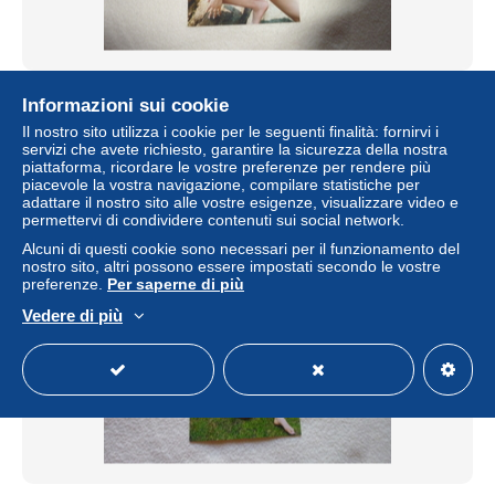
REPRODUCTION PHOTO ...BELLE ASIATIQUE SEXY
Informazioni sui cookie
..EN MAILLOT DE BAIN
Il nostro sito utilizza i cookie per le seguenti finalità: fornirvi i
± 1,97 USD
servizi che avete richiesto, garantire la sicurezza della nostra
piattaforma, ricordare le vostre preferenze per rendere più
piacevole la vostra navigazione, compilare statistiche per
Stato
Residenziale
adattare il nostro sito alle vostre esigenze, visualizzare video e
permettervi di condividere contenuti sui social network.
Alcuni di questi cookie sono necessari per il funzionamento del
nostro sito, altri possono essere impostati secondo le vostre
preferenze.
Per saperne di più
Vedere di più