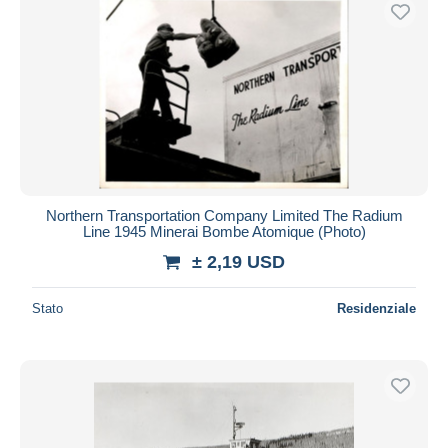
Spedizione gratuita
Metodi di pagamento
PayPal
Bonifico bancario
Visa
Mastercard
Bancontact
Northern Transportation Company Limited The Radium
iDeal
Line 1945 Minerai Bombe Atomique (Photo)
Maestro
± 2,19 USD
Deselezionare tutto
Stato
Residenziale
Residenza del venditore
Tutto il mondo