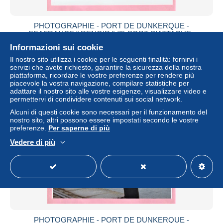
PHOTOGRAPHIE - PORT DE DUNKERQUE -
SEAFRANCE " RENOIR " (3) PORT D'ATTACHE :
CALAIS - PAQUEBOT
Informazioni sui cookie
± 5,16 USD
Il nostro sito utilizza i cookie per le seguenti finalità: fornirvi i
servizi che avete richiesto, garantire la sicurezza della nostra
piattaforma, ricordare le vostre preferenze per rendere più
Stato
Residenziale
piacevole la vostra navigazione, compilare statistiche per
adattare il nostro sito alle vostre esigenze, visualizzare video e
permettervi di condividere contenuti sui social network.
Alcuni di questi cookie sono necessari per il funzionamento del
nostro sito, altri possono essere impostati secondo le vostre
preferenze.
Per saperne di più
Vedere di più
PHOTOGRAPHIE - PORT DE DUNKERQUE -