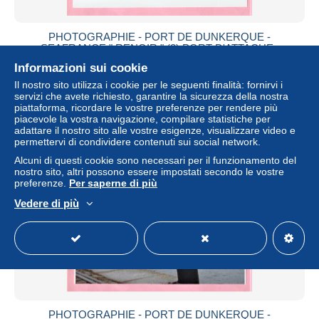
PHOTOGRAPHIE - PORT DE DUNKERQUE -
SEAFRANCE " RENOIR " (3) PORT D'ATTACHE :
CALAIS - PAQUEBOT
Informazioni sui cookie
± 5,16 USD
Il nostro sito utilizza i cookie per le seguenti finalità: fornirvi i
servizi che avete richiesto, garantire la sicurezza della nostra
piattaforma, ricordare le vostre preferenze per rendere più
Stato
Residenziale
piacevole la vostra navigazione, compilare statistiche per
adattare il nostro sito alle vostre esigenze, visualizzare video e
permettervi di condividere contenuti sui social network.
Alcuni di questi cookie sono necessari per il funzionamento del
nostro sito, altri possono essere impostati secondo le vostre
preferenze.
Per saperne di più
Vedere di più
PHOTOGRAPHIE - PORT DE DUNKERQUE -