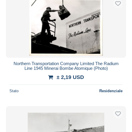
Spedizione gratuita
Metodi di pagamento
PayPal
Bonifico bancario
Visa
Mastercard
Bancontact
Northern Transportation Company Limited The Radium
iDeal
Line 1945 Minerai Bombe Atomique (Photo)
Maestro
± 2,19 USD
Deselezionare tutto
Stato
Residenziale
Residenza del venditore
Tutto il mondo