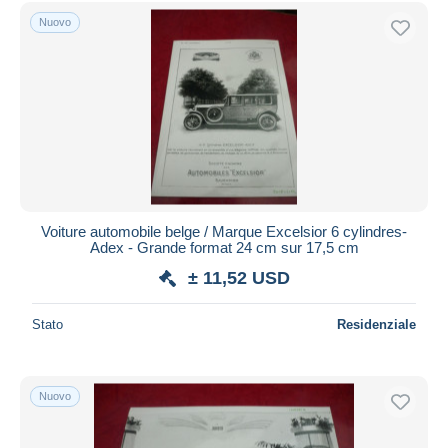
Spedizione gratuita
Nuovo
Metodi di pagamento
PayPal
Bonifico bancario
Visa
Mastercard
Bancontact
iDeal
Voiture automobile belge / Marque Excelsior 6 cylindres-
Adex - Grande format 24 cm sur 17,5 cm
Maestro
± 11,52 USD
Deselezionare tutto
Residenza del venditore
Stato
Residenziale
Tutto il mondo
Nuovo