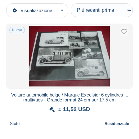
Tipo di vendita
Visualizzazione
Categorie principali
In corso
Fotografia
Prezzo fisso
Foto
Nuovo
Asta con offerte
Riproduzioni
Aste senza offerte
Casa d'aste
Automobili
Venduti
Durata
Tutte le durate
Nuovo da
giorni
Voiture automobile belge / Marque Excelsior 6 cylindres ...
multivues - Grande format 24 cm sur 17,5 cm
Chiude fra
ora
± 11,52 USD
Prezzo
Stato
Residenziale
Dalle
a
USD
USD
Solo sconto