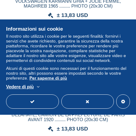
VOLKSWAGEN KARMANN GHIA + JOLIE FEMME,
MAGHREB 1965 ......... PHOTO (20x30 CM)
± 13,83 USD
Informazioni sui cookie
Stato
Residenziale
Il nostro sito utilizza i cookie per le seguenti finalità: fornirvi i
servizi che avete richiesto, garantire la sicurezza della nostra
piattaforma, ricordare le vostre preferenze per rendere più
piacevole la vostra navigazione, compilare statistiche per
adattare il nostro sito alle vostre esigenze, visualizzare video e
permettervi di condividere contenuti sui social network.
Alcuni di questi cookie sono necessari per il funzionamento del
nostro sito, altri possono essere impostati secondo le vostre
preferenze.
Per saperne di più
Vedere di più
DELAHAYE, CAMION DE LA PREFECTURE DE PARIS
AVANT 1920 ......... PHOTO (20x30 CM)
± 13,83 USD