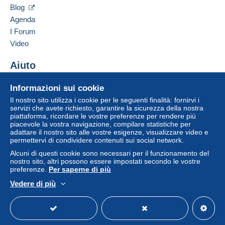
75009
PARIS
acquisti: Da pagare
".
Blog
Francia
Agenda
Un pagamento non effettuato tramite
il sistema di
I Forum
pagamento integrato nel sito
sarà rimborsato dal
Aggiungere questo venditore ai preferiti
venditore all'acquirente. Un acquisto non pagato
Video
Contattare il venditore
può comportare conseguenze sul conto
Inserisci questo venditore in Lista Nera
dell'acquirente.
Aiuto
Se le Condizioni di vendita del venditore includono
Centro assistenza
Informazioni sui cookie
clausole relative al pagamento, queste sono da
Acquistare su Delcampe
considerarsi nulle e non dovute. Le condizioni di
Il nostro sito utilizza i cookie per le seguenti finalità: fornirvi i
Vendere su Delcampe
servizi che avete richiesto, garantire la sicurezza della nostra
pagamento del sito Delcampe, definite nelle
piattaforma, ricordare le vostre preferenze per rendere più
Un sito sicuro
condizioni d'uso
, sono le uniche applicabili.
piacevole la vostra navigazione, compilare statistiche per
adattare il nostro sito alle vostre esigenze, visualizzare video e
Gli acquisti devono essere pagati entro
14 giorni
permettervi di condividere contenuti sui social network.
dal ricevimento della richiesta di pagamento del
Alcuni di questi cookie sono necessari per il funzionamento del
venditore.
nostro sito, altri possono essere impostati secondo le vostre
preferenze.
Per saperne di più
Garanzia:
Vedere di più
Diritto di recesso
|
Spese di restituzione a carico
Italiano
USD
Versione standard
Americ
dell'acquirente.
Per conoscere i termini per il reso e per il rimborso
dell'oggetto
consulta la Carta Delcampe
.