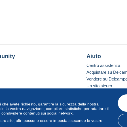
unity
Aiuto
Centro assistenza
Acquistare su Delca
Vendere su Delcamp
Un sito sicuro
vizi che avete richiesto, garantire la sicurezza della nostra
one standard
le la vostra navigazione, compilare statistiche per adattare il
i condividere contenuti sui social network.
tro sito, altri possono essere impostati secondo le vostre
zo
e
privacy
.
Gestione dei cookie