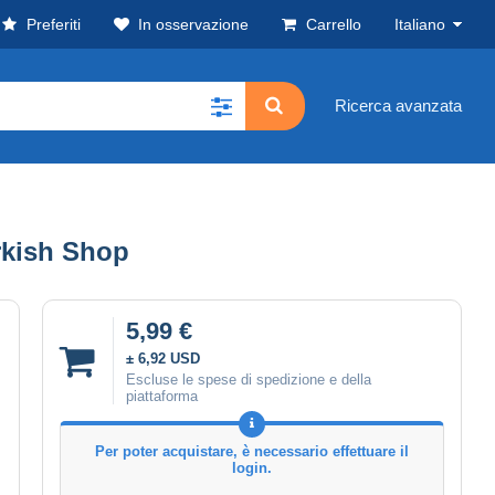
Preferiti
In osservazione
Carrello
Italiano
Ricerca avanzata
rkish Shop
5,99 €
± 6,92 USD
Escluse le spese di spedizione e della
piattaforma
Per poter acquistare, è necessario effettuare il
login.