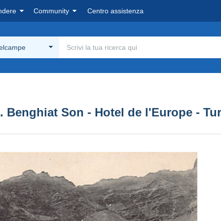
ndere
Community
Centro assistenza
Delcampe
 Benghiat Son - Hotel de l'Europe - Tu