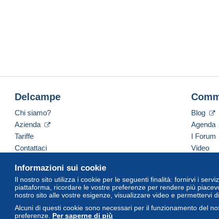
Delcampe
Comm
Chi siamo?
Blog
Azienda
Agenda
Tariffe
I Forum
Contattaci
Video
Informazioni sui cookie
Il nostro sito utilizza i cookie per le seguenti finalità: fornirvi i ser
Italiano
USD
America/Indiana/Vevay
Versi
piattaforma, ricordare le vostre preferenze per rendere più piacevo
nostro sito alle vostre esigenze, visualizzare video e permettervi d
Alcuni di questi cookie sono necessari per il funzionamento del nos
preferenze.
Per saperne di più
© Delcampe International Srl. Tutti i diritti riservati.
Termini di utiliz