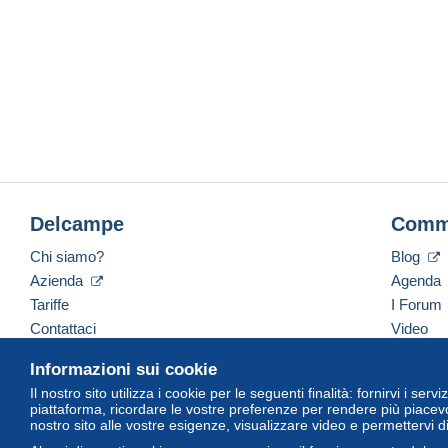
Delcampe
Comm
Chi siamo?
Blog
Azienda
Agenda
Tariffe
I Forum
Contattaci
Video
Informazioni sui cookie
Il nostro sito utilizza i cookie per le seguenti finalità: fornirvi i ser
Italiano
USD
America/Indiana/Vevay
Versi
piattaforma, ricordare le vostre preferenze per rendere più piacevo
nostro sito alle vostre esigenze, visualizzare video e permettervi d