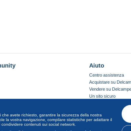
unity
Aiuto
Centro assistenza
Acquistare su Delca
Vendere su Delcamp
Un sito sicuro
vizi che avete richiesto, garantire la sicurezza della nostra
one standard
le la vostra navigazione, compilare statistiche per adattare il
i condividere contenuti sui social network.