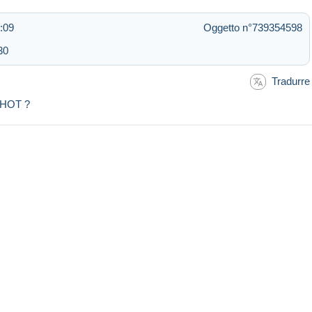
:09
Oggetto n°739354598
30
Tradurre
PHOT ?