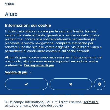
considerarsi nulle e non dovute. Le condizioni di
Video
pagamento del sito Delcampe, definite nelle
condizioni d'uso
, sono le uniche applicabili.
Aiuto
Gli acquisti devono essere pagati entro
14 giorni
Centro assistenza
Informazioni sui cookie
dal ricevimento della richiesta di pagamento del
Acquistare su Delcampe
venditore.
Il nostro sito utilizza i cookie per le seguenti finalità: fornirvi i
Vendere su Delcampe
servizi che avete richiesto, garantire la sicurezza della nostra
piattaforma, ricordare le vostre preferenze per rendere più
Un sito sicuro
piacevole la vostra navigazione, compilare statistiche per
Pour les cartes postales, frais de port, au choix de
adattare il nostro sito alle vostre esigenze, visualizzare video e
l’acheteur pour un envoi EN FRANCE à compter du
permettervi di condividere contenuti sui social network.
01/01/2026 :
Alcuni di questi cookie sono necessari per il funzionamento del
nostro sito, altri possono essere impostati secondo le vostre
- en lettre simple verte :
preferenze.
Per saperne di più
pour 1 ou 2 cartes postales : 1,55 euro
o
Vedere di più
Italiano
USD
Versione standard
Americ
pour 3 à 6 cartes postales : 3,15 euros
o
- en lettre suivie : ajouter 0,50 euro sur les tarifs ci-
dessus, soit 2,05 euros pour 1 ou 2 cartes, et 3,65
euros pour 3 à 6 cartes.
© Delcampe International Srl. Tutti i diritti riservati.
Termini di
utilizzo
e
privacy
.
Gestione dei cookie
Pour les documents philatéliques ou les buvards, envoi