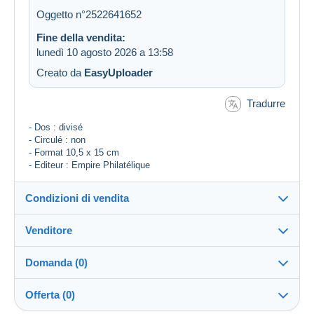
Oggetto n°2522641652
Fine della vendita:
lunedì 10 agosto 2026 a 13:58
Creato da
EasyUploader
Tradurre
- Dos : divisé
- Circulé : non
- Format 10,5 x 15 cm
- Editeur : Empire Philatélique
Condizioni di vendita
Venditore
Destinazione:
Vedi l'elenco dei paesi
Domanda (0)
jeanlyon
100%
(6018x)
Invio:
Offerta (0)
Invio dopo il pagamento
Negozio