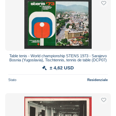
Spedizione gratuita
Metodi di pagamento
PayPal
Bonifico bancario
Visa
Mastercard
Bancontact
Table tenis - World championship STENS 1973 - Sarajevo
iDeal
Bosnia (Yugoslavia), Tischtennis, tennis de table (DCP07)
Maestro
± 4,62 USD
Deselezionare tutto
Stato
Residenziale
Residenza del venditore
Tutto il mondo