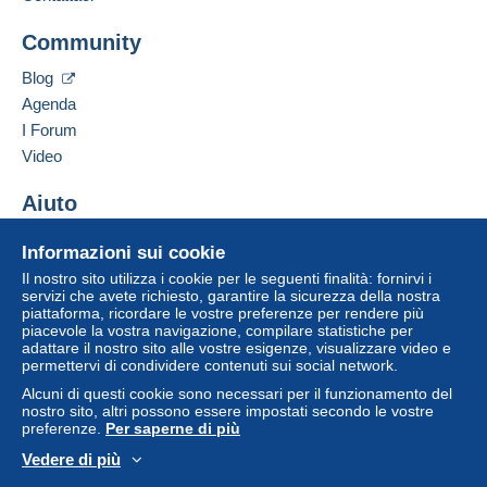
Indirizzo professionale:
acquisti: Da pagare
".
Condamin, Christian
Community
IMPASSE FRESSES D'EN PARBAU
Un pagamento non effettuato tramite
il sistema di
HLM MEDITERRANEE . BAT 4 . ETG 2. APT
pagamento integrato nel sito
sarà rimborsato dal
Blog
40101
venditore all'acquirente. Un acquisto non pagato
Agenda
66290
CERBERE
può comportare conseguenze sul conto
I Forum
Francia
dell'acquirente.
Video
Se le Condizioni di vendita del venditore includono
Aggiungere questo venditore ai preferiti
clausole relative al pagamento, queste sono da
Aiuto
Contattare il venditore
considerarsi nulle e non dovute. Le condizioni di
Inserisci questo venditore in Lista Nera
Centro assistenza
pagamento del sito Delcampe, definite nelle
Informazioni sui cookie
Acquistare su Delcampe
condizioni d'uso
, sono le uniche applicabili.
Il nostro sito utilizza i cookie per le seguenti finalità: fornirvi i
Vendere su Delcampe
servizi che avete richiesto, garantire la sicurezza della nostra
Gli acquisti devono essere pagati entro
14 giorni
piattaforma, ricordare le vostre preferenze per rendere più
Un sito sicuro
dal ricevimento della richiesta di pagamento del
piacevole la vostra navigazione, compilare statistiche per
venditore.
adattare il nostro sito alle vostre esigenze, visualizzare video e
permettervi di condividere contenuti sui social network.
Garanzia:
Alcuni di questi cookie sono necessari per il funzionamento del
Diritto di recesso
|
Spese di restituzione a carico
nostro sito, altri possono essere impostati secondo le vostre
dell'acquirente.
preferenze.
Per saperne di più
Per conoscere i termini per il reso e per il rimborso
Vedere di più
dell'oggetto
consulta la Carta Delcampe
.
Italiano
USD
Versione standard
Americ