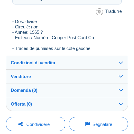
Tradurre
- Dos: divisé
- Circulé: non
- Année: 1965 ?
- Editeur: / Numéro: Cooper Post Card Co
- Traces de punaises sur le côté gauche
Condizioni di vendita
Venditore
Destinazione:
Vedi l'elenco dei paesi
Domanda (0)
plegr
100%
(2024x)
Invio:
Offerta (0)
Invio dopo il pagamento
Negozio
Spese:
La vendita sarà prolungata di un minuto se l'offerta
A carico dell'acquirente
Per inviare una domanda devi aprire una
viene fatta meno di un minuto prima della scadenza.
Condividere
Segnalare
sessione.
Iscritto da:
Metodi di pagamento: