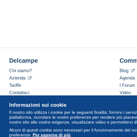
Delcampe
Comm
Chi siamo?
Blog
Azienda
Agenda
Tariffe
I Forum
Contattaci
Video
Informazioni sui cookie
Il nostro sito utilizza i cookie per le seguenti finalità: fornirvi i ser
Italiano
USD
America/Indiana/Vevay
Versi
piattaforma, ricordare le vostre preferenze per rendere più piacevo
nostro sito alle vostre esigenze, visualizzare video e permettervi d
Alcuni di questi cookie sono necessari per il funzionamento del nos
preferenze.
Per saperne di più
© Delcampe International Srl. Tutti i diritti riservati.
Termini di utiliz