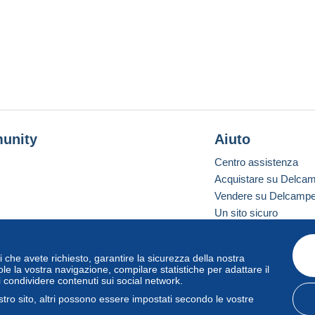
unity
Aiuto
Centro assistenza
Acquistare su Delca
Vendere su Delcamp
Un sito sicuro
vizi che avete richiesto, garantire la sicurezza della nostra
one standard
le la vostra navigazione, compilare statistiche per adattare il
i condividere contenuti sui social network.
tro sito, altri possono essere impostati secondo le vostre
zo
e
privacy
.
Gestione dei cookie