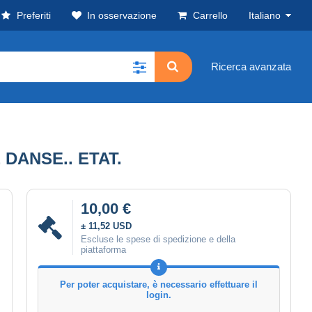
Preferiti
In osservazione
Carrello
Italiano
Ricerca avanzata
DANSE.. ETAT.
10,00 €
± 11,52 USD
Escluse le spese di spedizione e della
piattaforma
Per poter acquistare, è necessario effettuare il
login.