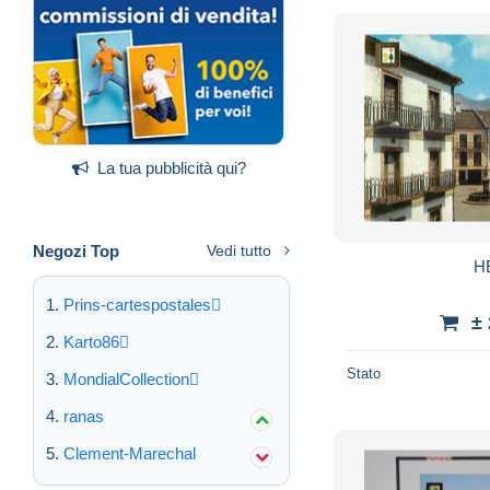
La tua pubblicità qui?
Negozi Top
Vedi tutto
H
Prins-cartespostales
±
Karto86
Stato
MondialCollection
ranas
Clement-Marechal