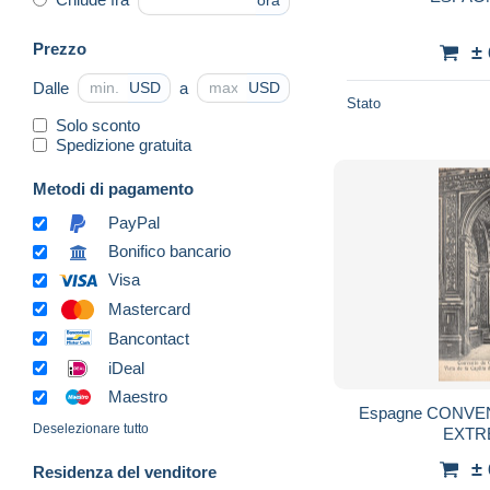
ora
Prezzo
±
Dalle
a
USD
USD
Stato
Solo sconto
Spedizione gratuita
Metodi di pagamento
PayPal
Bonifico bancario
Visa
Mastercard
Bancontact
iDeal
Maestro
Espagne CONV
Deselezionare tutto
EXTR
±
Residenza del venditore