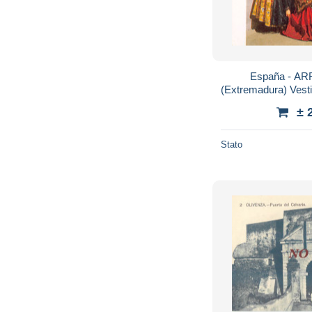
España - A
(Extremadura) Vesti
en 1949 para la His
± 
Stato