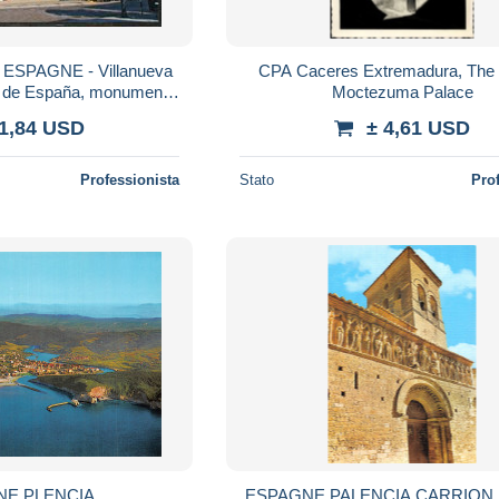
 ESPAGNE - Villanueva
CPA Caceres Extremadura, The 
za de España, monumento
Moctezuma Palace
de Valdivia
 1,84 USD
± 4,61 USD
Professionista
Stato
Pro
NE PLENCIA
ESPAGNE PALENCIA CARRION 