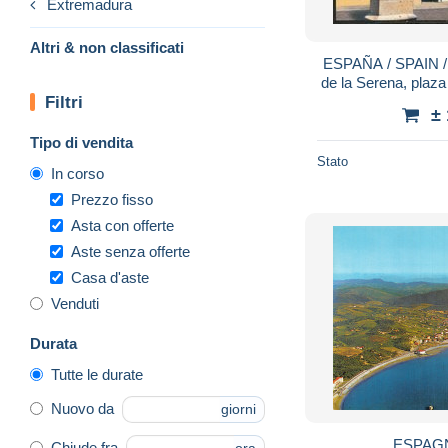
Extremadura
Altri & non classificati
ESPAÑA / SPAIN /
de la Serena, pla
Filtri
Pedro 
±
Tipo di vendita
Stato
In corso
Prezzo fisso
Asta con offerte
Aste senza offerte
Casa d'aste
Venduti
Durata
Tutte le durate
Nuovo da
giorni
ESPAG
Chiude fra