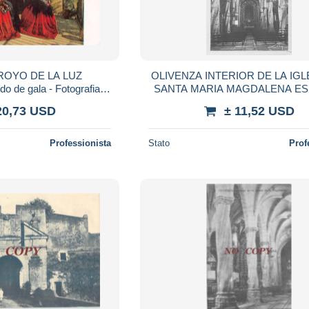
RROYO DE LA LUZ
OLIVENZA INTERIOR DE LA IGL
do de gala - Fotografiado
SANTA MARIA MAGDALENA E
panic Society of America
ESPANA
20,73 USD
± 11,52 USD
(Nuev
Professionista
Stato
Prof