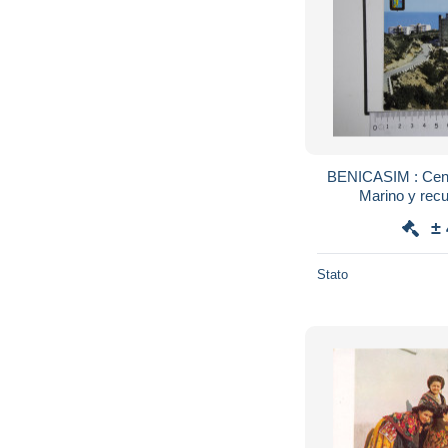
BENICASIM : Cent
Marino y recu
±
Stato