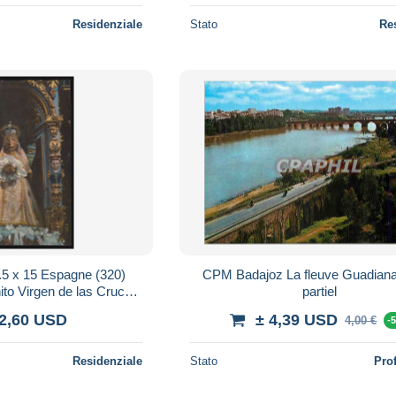
Residenziale
Stato
Re
5 x 15 Espagne (320)
CPM Badajoz La fleuve Guadiana
o Virgen de las Cruces,
partiel
ierge des Douleurs, Patronne
 2,60 USD
± 4,39 USD
4,00 €
-
Residenziale
Stato
Pro