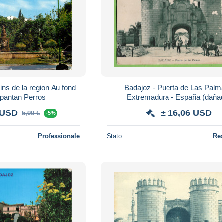
ns de la region Au fond
Badajoz - Puerta de Las Palm
spantan Perros
Extremadura - España (daña
 USD
± 16,06 USD
5,00 €
-5%
Professionale
Stato
Re