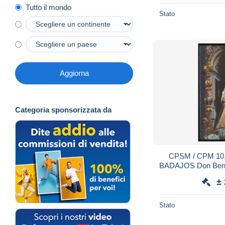
Tutto il mondo
Stato
Aggiorna
Categoria sponsorizzata da
CPSM / CPM 10.
BADAJOS Don Benit
Patrona La V
±
Stato