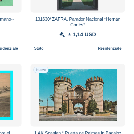
Rmano--
131630/ ZAFRA, Parador Nacional *Hernán
Cortés*
± 1,14 USD
sidenziale
Stato
Residenziale
Nuovo
bre el
1 AK Spanien * Puerta de Palmas in Badajoz