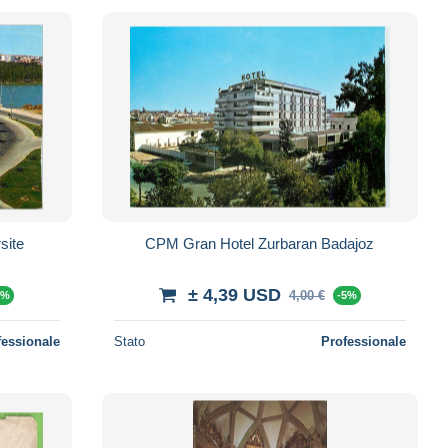
site
CPM Gran Hotel Zurbaran Badajoz
± 4,39 USD
4,00 €
5%
-5%
fessionale
Stato
Professionale