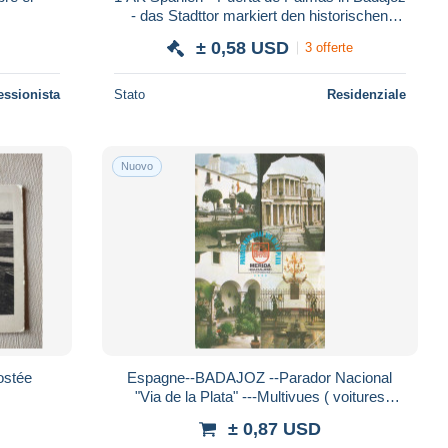
- das Stadttor markiert den historischen
Eingang in die Stadt Badajoz *
± 0,58 USD
3 offerte
essionista
Stato
Residenziale
Nuovo
ostée
Espagne--BADAJOZ --Parador Nacional
"Via de la Plata" ---Multivues ( voitures
Citroen )
± 0,87 USD