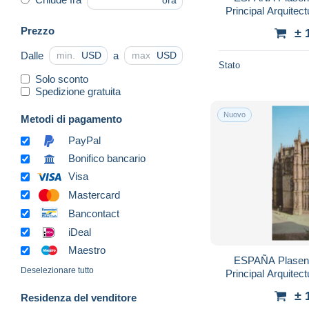
ora
Principal Arquite
Prezzo
± 
Dalle
a
USD
USD
Stato
Solo sconto
Spedizione gratuita
Nuovo
Metodi di pagamento
PayPal
Bonifico bancario
Visa
Mastercard
Bancontact
iDeal
Maestro
ESPAÑA Plasenc
Deselezionare tutto
Principal Arquite
± 
Residenza del venditore