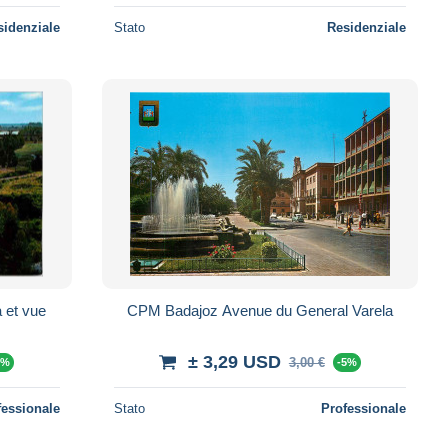
sidenziale
Stato
Residenziale
 et vue
CPM Badajoz Avenue du General Varela
± 3,29 USD
3,00 €
5%
-5%
fessionale
Stato
Professionale