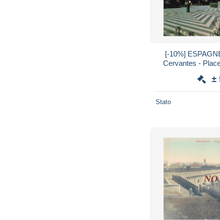
[-10%] ESPAGNE 
Cervantes - Place
Horloge - tournesol
±
Stato