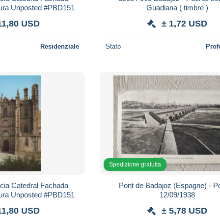
ctura Unposted #PBD151
Guadiana ( timbre )
11,80 USD
± 1,72 USD
Residenziale
Stato
Prof
Spedizione gratuita
ia Catedral Fachada
Pont de Badajoz (Espagne) - P
ctura Unposted #PBD151
12/09/1938
11,80 USD
± 5,78 USD