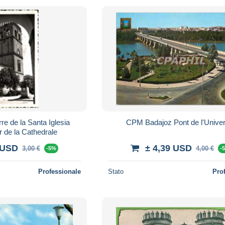
e de la Santa Iglesia
CPM Badajoz Pont de l'Univer
r de la Cathedrale
 USD
± 4,39 USD
3,00 €
4,00 €
-5%
-
Professionale
Stato
Pro