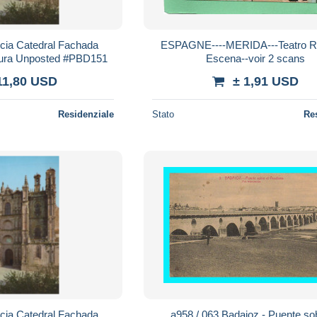
ia Catedral Fachada
ESPAGNE----MERIDA---Teatro 
ctura Unposted #PBD151
Escena--voir 2 scans
11,80 USD
± 1,91 USD
Residenziale
Stato
Re
ia Catedral Fachada
a958 / 063 Badajoz - Puente so