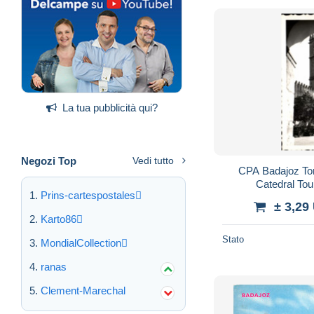
La tua pubblicità qui?
Negozi Top
Vedi tutto
CPA Badajoz Torr
Catedral Tou
Prins-cartespostales
± 3,29
Karto86
Stato
MondialCollection
ranas
Clement-Marechal