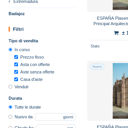
Extremadura
Badajoz
ESPAÑA Plasenc
Principal Arquite
Filtri
± 
Tipo di vendita
Stato
In corso
Prezzo fisso
Asta con offerte
Nuovo
Aste senza offerte
Casa d'aste
Venduti
Durata
Tutte le durate
Nuovo da
giorni
ESPAÑA Plasenc
Chiude fra