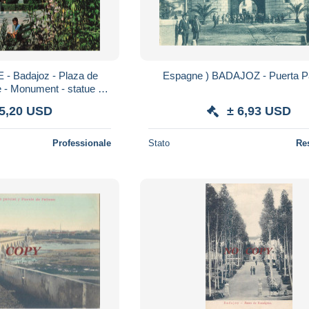
- Badajoz - Plaza de
Espagne ) BADAJOZ -
 - Monument - statue -
s - animé - Carte postale
 5,20 USD
± 6,93 USD
Professionale
Stato
Re