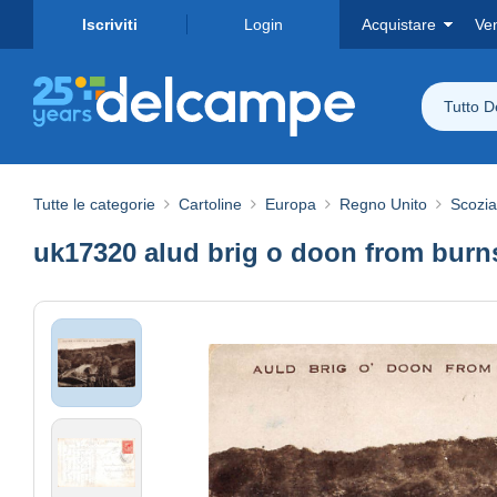
Iscriviti
Login
Acquistare
Ve
Tutto 
Tutte le categorie
Cartoline
Europa
Regno Unito
Scozia
uk17320 alud brig o doon from burns