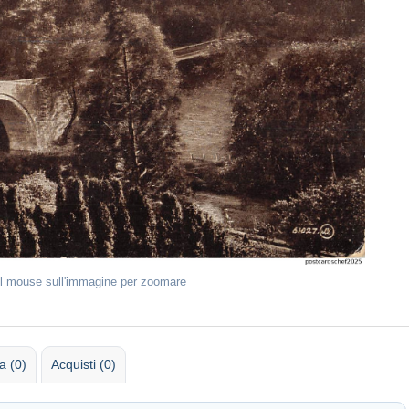
il mouse sull'immagine per zoomare
 (0)
Acquisti (0)