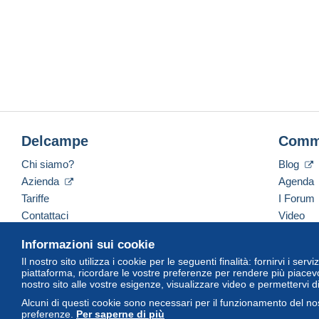
Delcampe
Comm
Chi siamo?
Blog
Azienda
Agenda
Tariffe
I Forum
Contattaci
Video
Informazioni sui cookie
Il nostro sito utilizza i cookie per le seguenti finalità: fornirvi i ser
Italiano
USD
America/Indiana/Vevay
Versi
piattaforma, ricordare le vostre preferenze per rendere più piacevo
nostro sito alle vostre esigenze, visualizzare video e permettervi d
Alcuni di questi cookie sono necessari per il funzionamento del nos
preferenze.
Per saperne di più
© Delcampe International Srl. Tutti i diritti riservati.
Termini di utiliz