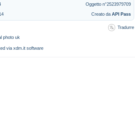
4
Oggetto n°2523979709
14
Creato da
API Pass
Tradurre
l photo uk
sted via xdm.it software