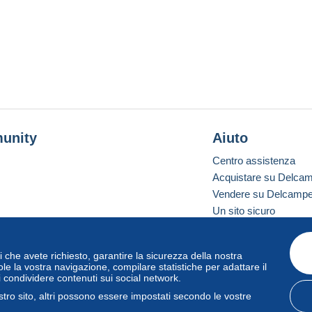
unity
Aiuto
Centro assistenza
Acquistare su Delca
Vendere su Delcamp
Un sito sicuro
vizi che avete richiesto, garantire la sicurezza della nostra
one standard
le la vostra navigazione, compilare statistiche per adattare il
i condividere contenuti sui social network.
tro sito, altri possono essere impostati secondo le vostre
zo
e
privacy
.
Gestione dei cookie