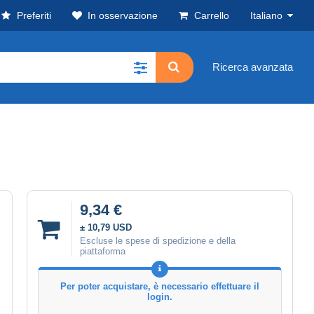
Preferiti
In osservazione
Carrello
Italiano
Ricerca avanzata
9,34 €
± 10,79 USD
Escluse le spese di spedizione e della
piattaforma
Per poter acquistare, è necessario effettuare il
login.