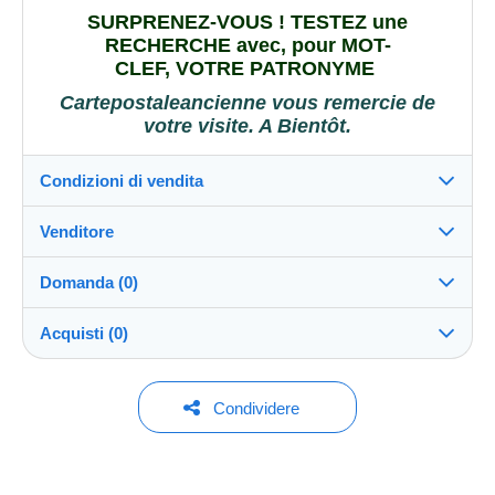
SURPRENEZ-VOUS ! TESTEZ une
RECHERCHE avec, pour
MOT-
CLEF,
VOTRE PATRONYME
Cartepostaleancienne vous remercie de
votre visite. A Bientôt.
Condizioni di vendita
Venditore
Destinazione:
Vedi l'elenco dei paesi
Domanda (0)
cartepostaleancienne
100%
(52895x)
Invio:
Acquisti (0)
Invio dopo il pagamento
PRO
Negozio
Spese:
A carico dell'acquirente
Per inviare una domanda devi aprire una
Ultimo aggiornamento: 10:21:37
Condividere
sessione.
Cognome:
Metodi di pagamento:
THIERRY DESGATS
Nessun acquisto per il momento. Fallo per primo!
Aprire una sessione
Iscritto da:
Condizioni di pagamento: