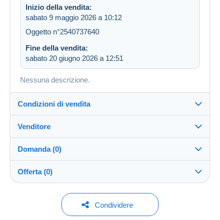
Inizio della vendita:
sabato 9 maggio 2026 a 10:12
Oggetto n°2540737640
Fine della vendita:
sabato 20 giugno 2026 a 12:51
Nessuna descrizione.
Condizioni di vendita
Venditore
Destinazione:
Vedi l'elenco dei paesi
Domanda (0)
KaartenNL
100%
(7495x)
Direttamente al destinatario:
Offerta (0)
Sì
Negozio
Invio:
Invio dopo il pagamento
Per inviare una domanda devi aprire una
Nessuna offerta per il momento.
Condividere
sessione.
Iscritto da:
Spese: