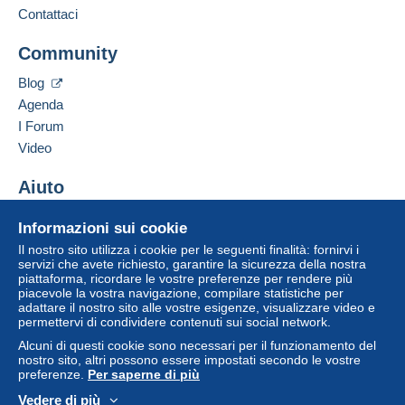
29 mag 2026 a 07:24:32
Contattare il venditore
Contattaci
può comportare conseguenze sul conto
Inserisci questo venditore in Lista Nera
dell'acquirente.
Per la vostra sicurezza, le vendite sono private.
Community
Se le Condizioni di vendita del venditore includono
Blog
clausole relative al pagamento, queste sono da
considerarsi nulle e non dovute. Le condizioni di
Agenda
pagamento del sito Delcampe, definite nelle
I Forum
condizioni d'uso
, sono le uniche applicabili.
Video
Gli acquisti devono essere pagati entro
14 giorni
Aiuto
dal ricevimento della richiesta di pagamento del
venditore.
Centro assistenza
Informazioni sui cookie
Acquistare su Delcampe
Il nostro sito utilizza i cookie per le seguenti finalità: fornirvi i
ENVOIS NORMALISES SELON LES CRITERES DE
Vendere su Delcampe
servizi che avete richiesto, garantire la sicurezza della nostra
LA POSTE BELGE :
piattaforma, ricordare le vostre preferenze per rendere più
Un sito sicuro
piacevole la vostra navigazione, compilare statistiche per
pour la belgique1;7 euro
adattare il nostro sito alle vostre esigenze, visualizzare video e
autres pays 3.6euro
permettervi di condividere contenuti sui social network.
europe3.2 euro
Alcuni di questi cookie sono necessari per il funzionamento del
attention prix differents hors format et recommander
nostro sito, altri possono essere impostati secondo le vostre
preferenze.
Per saperne di più
Condizioni particolari:
Vedere di più