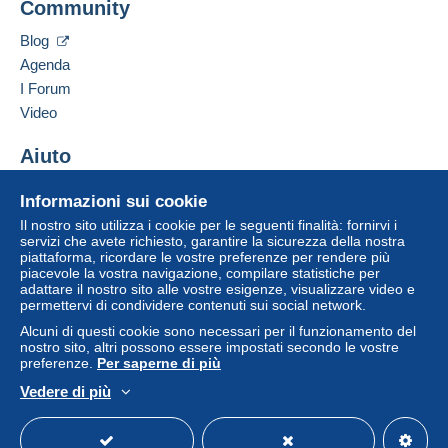
Community
Aggiungere questo venditore ai preferiti
Un pagamento non effettuato tramite
il sistema di
Contattare il venditore
pagamento integrato nel sito
sarà rimborsato dal
Blog
Inserisci questo venditore in Lista Nera
venditore all'acquirente. Un acquisto non pagato
Agenda
può comportare conseguenze sul conto
I Forum
dell'acquirente.
Video
Se le Condizioni di vendita del venditore includono
clausole relative al pagamento, queste sono da
Aiuto
considerarsi nulle e non dovute. Le condizioni di
Centro assistenza
pagamento del sito Delcampe, definite nelle
Informazioni sui cookie
Acquistare su Delcampe
condizioni d'uso
, sono le uniche applicabili.
Il nostro sito utilizza i cookie per le seguenti finalità: fornirvi i
Vendere su Delcampe
servizi che avete richiesto, garantire la sicurezza della nostra
Gli acquisti devono essere pagati entro
14 giorni
piattaforma, ricordare le vostre preferenze per rendere più
Un sito sicuro
dal ricevimento della richiesta di pagamento del
piacevole la vostra navigazione, compilare statistiche per
venditore.
adattare il nostro sito alle vostre esigenze, visualizzare video e
permettervi di condividere contenuti sui social network.
Alcuni di questi cookie sono necessari per il funzionamento del
POUR LA FRANCE ,UNE CARTE(dimensions carte
nostro sito, altri possono essere impostati secondo le vostre
preferenze.
Per saperne di più
moderne ou ancienne, autres types ou forme calcul a
refaire et me consulter avant d encherir pour eviter
Vedere di più
surprises!!) ( PREFERENCE POUR PAIEMENT
Italiano
USD
Versione standard
Americ
MANGOPAY, VIREMENT (ou paypal) FRAIS DE