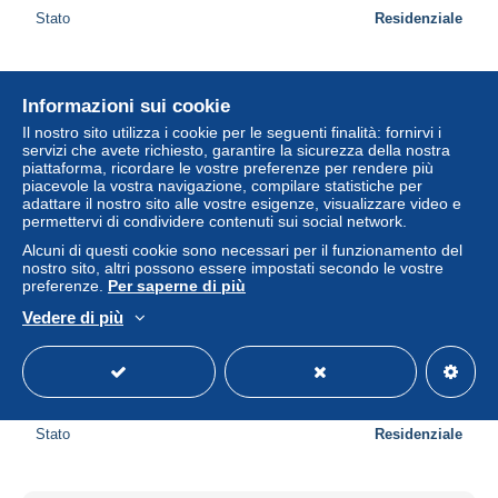
Stato
Residenziale
Nuovo
Informazioni sui cookie
Il nostro sito utilizza i cookie per le seguenti finalità: fornirvi i
servizi che avete richiesto, garantire la sicurezza della nostra
piattaforma, ricordare le vostre preferenze per rendere più
piacevole la vostra navigazione, compilare statistiche per
adattare il nostro sito alle vostre esigenze, visualizzare video e
permettervi di condividere contenuti sui social network.
Alcuni di questi cookie sono necessari per il funzionamento del
nostro sito, altri possono essere impostati secondo le vostre
preferenze.
Per saperne di più
Vedere di più
Nederland Maastricht Bonnefanten Museum Architectuur
Unposted #SBA031
± 16,12 USD
Stato
Residenziale