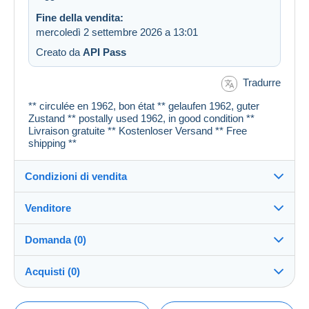
Fine della vendita:
mercoledì 2 settembre 2026 a 13:01
Creato da
API Pass
Tradurre
** circulée en 1962, bon état ** gelaufen 1962, guter
Zustand ** postally used 1962, in good condition **
Livraison gratuite ** Kostenloser Versand ** Free
shipping **
Condizioni di vendita
Venditore
Dettagli delle condizioni di vendita
Domanda (0)
Invio
cartespostales_de
100%
(176921x)
Spedizione dopo il pagamento entro 1 giorni
Acquisti (0)
PRO
Negozio
Garanzia:
Diritto di recesso
|
Spese di restituzione a carico