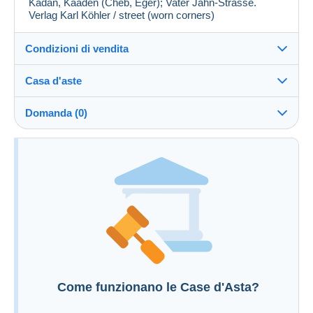
Kadan, Kaaden (Cheb, Eger); Vater Jahn-Strasse.
Verlag Karl Köhler / street (worn corners)
Condizioni di vendita
Casa d'aste
Commissioni
Vedi le condizioni della Casa d'aste
a carico dell'acquirente: 25 %
Domanda (0)
Per inviare una domanda devi aprire una
sessione.
Aprire una sessione
Come funzionano le Case d'Asta?