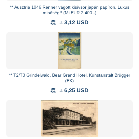
** Ausztria 1946 Renner vágott kisívsor japán papíron. Luxus
minőség!! (Mi EUR 2.400.-)
± 3,12 USD
** T2/T3 Grindelwald, Bear Grand Hotel. Kunstanstalt Brügger
(EK)
± 6,25 USD