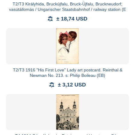
T2/T3 Királyhida, Bruckújfalu, Bruck-Újfalu, Bruckneudorf;
vasútállomás / Ungarischer Staatsbahnhof / railway station (E
± 18,74 USD
T2/T3 1916 "His First Love" Lady art postcard. Reinthal &
Newman No. 213. s: Philip Boileau (EB)
± 3,12 USD