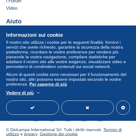
I Forum
Video
Aiuto
Centro assistenza
Informazioni sui cookie
Acquistare su Delcampe
Il nostro sito utilizza i cookie per le seguenti finalità: fornirvi i
Vendere su Delcampe
servizi che avete richiesto, garantire la sicurezza della nostra
piattaforma, ricordare le vostre preferenze per rendere più
Un sito sicuro
piacevole la vostra navigazione, compilare statistiche per
adattare il nostro sito alle vostre esigenze, visualizzare video e
permettervi di condividere contenuti sui social network.
Alcuni di questi cookie sono necessari per il funzionamento del
nostro sito, altri possono essere impostati secondo le vostre
preferenze.
Per saperne di più
Vedere di più
Italiano
USD
Versione standard
Americ
© Delcampe International Srl. Tutti i diritti riservati.
Termini di
utilizzo
e
privacy
.
Gestione dei cookie