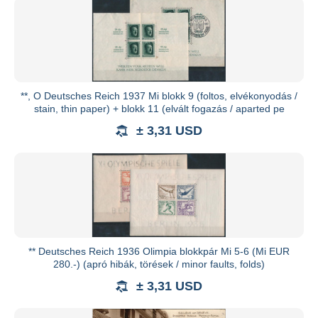
**, O Deutsches Reich 1937 Mi blokk 9 (foltos, elvékonyodás /
stain, thin paper) + blokk 11 (elvált fogazás / aparted pe
± 3,31 USD
** Deutsches Reich 1936 Olimpia blokkpár Mi 5-6 (Mi EUR
280.-) (apró hibák, törések / minor faults, folds)
± 3,31 USD