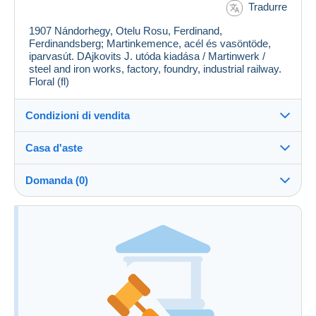
Tradurre
1907 Nándorhegy, Otelu Rosu, Ferdinand,
Ferdinandsberg; Martinkemence, acél és vasöntöde,
iparvasút. DAjkovits J. utóda kiadása / Martinwerk /
steel and iron works, factory, foundry, industrial railway.
Floral (fl)
Condizioni di vendita
Casa d'aste
Commissioni
Vedi le condizioni della Casa d'aste
a carico dell'acquirente: 25 %
Domanda (0)
Informazioni aggiuntive alle condizioni di vendita
Per inviare una domanda devi aprire una
sessione.
Aprire una sessione