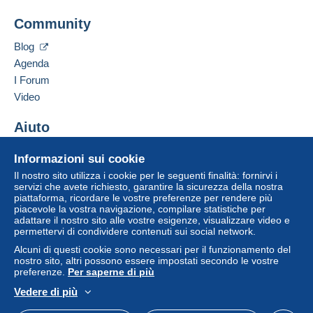
Community
Blog
Agenda
I Forum
Video
Aiuto
Centro assistenza
Informazioni sui cookie
Acquistare su Delcampe
Il nostro sito utilizza i cookie per le seguenti finalità: fornirvi i
Vendere su Delcampe
servizi che avete richiesto, garantire la sicurezza della nostra
piattaforma, ricordare le vostre preferenze per rendere più
Un sito sicuro
piacevole la vostra navigazione, compilare statistiche per
adattare il nostro sito alle vostre esigenze, visualizzare video e
permettervi di condividere contenuti sui social network.
Alcuni di questi cookie sono necessari per il funzionamento del
nostro sito, altri possono essere impostati secondo le vostre
preferenze.
Per saperne di più
Vedere di più
Italiano
USD
Versione standard
Americ