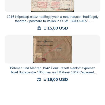
1916 Képeslap olasz hadifogolynak a mauthauseni hadifogoly
táborba / postcard to Italian P. O. W. "BOLOGNA" -
Mauthausen
± 15,83 USD
Böhmen und Mähren 1942 Cenzúrázott ajánlott expressz
levél Budapestre / Böhmen und Mähren 1942 Censored
registered expre
± 19,00 USD