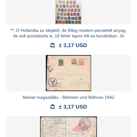
**, O Hollandia az elejétől, de főleg modern pecsételt anyag,
de sok postatiszta is, 16 fehér lapos A4-es berakóban. Jó
± 3,17 USD
Német megszállás - Böhmen und Mähren 1942
± 3,17 USD