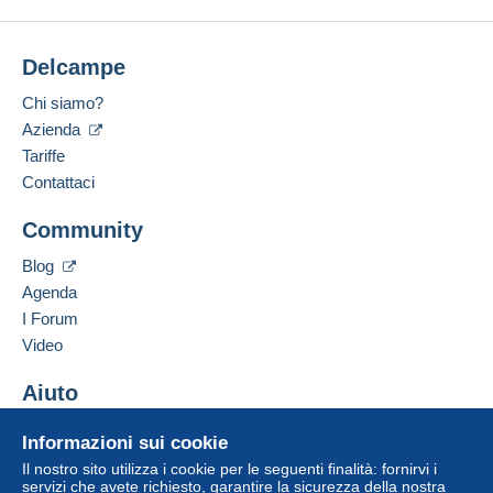
Delcampe
Chi siamo?
Azienda
Tariffe
Contattaci
Community
Blog
Agenda
I Forum
Video
Aiuto
Centro assistenza
Informazioni sui cookie
Acquistare su Delcampe
Il nostro sito utilizza i cookie per le seguenti finalità: fornirvi i
Vendere su Delcampe
servizi che avete richiesto, garantire la sicurezza della nostra