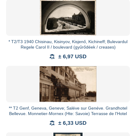
Vedi tutti i cataloghi
* T2/T3 1940 Chisinau, Kisinyov, Kisjenő, Kichineff; Bulevardul
Regele Carol II / boulevard (gyűrődéek / creases)
± 6,97 USD
** T2 Genf, Geneva, Geneve; Saléve sur Genéve. Grandhotel
Bellevue. Monnetier-Mornex (Hte: Savoie) Terrasse de l'Hotel
± 6,33 USD