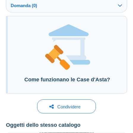
a carico dell'acquirente: 25 %
Domanda (0)
Informazioni aggiuntive alle condizioni di vendita
Per inviare una domanda devi aprire una
sessione.
Aprire una sessione
Come funzionano le Case d'Asta?
Condividere
Oggetti dello stesso catalogo
Darabanth Auction House